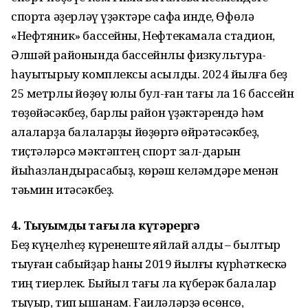
спортҡа әҙерләү үҙәктәре сафҡа инде, Өфөлә
«Нефтяник» бассейны, Нефтекамала стадион,
Әлшәй районында бассейнлы физкультура-
һауыҡтырыу комплексы асылды. 2024 йылға беҙ
25 метрлыҡ йөҙөү юлы бул-ған тағы ла 16 бассейн
төҙөйәсәкбеҙ, барлыҡ район үҙәктәрендә һәм
ҡалаларҙа балаларҙы йөҙөргә өйрәтәсәкбеҙ,
тиҫтәләрсә мәктәптең спорт зал-дарын
йыһазландырасаҡбыҙ, көрәш келәмдәре менән
тәьмин итәсәкбеҙ.
4. Тыуымды тағы ла күтәрергә
Беҙ күңелһеҙ күренеште яйлай алдыҡ – былтыр
тыуған сабыйҙар һаны 2019 йылғы күрһәткескә
тиң тиерлек. Быйыл тағы ла күберәк балалар
тыуыр, тип ышанам. Ғаиләләрҙә өсөнсө,