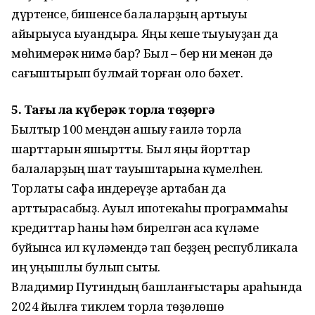
дүртенсе, бишенсе балаларҙың артыуы
айырыуса ҡыуандыра. Яңы кеше тыуыуҙан да
мөһимерәк нимә бар? Был – бер ни менән дә
сағыштырып булмай торған оло бәхет.
5. Тағы ла күберәк торлаҡ төҙөргә
Былтыр 100 меңдән ашыу ғаилә торлаҡ
шарттарын яҡшыртты. Был яңы йорттар
балаларҙың шат тауыштарына күмелһен.
Торлаҡты сафҡа индереүҙе артабан да
арттырасаҡбыҙ. Ауыл ипотекаһы программаһы
кредиттар һаны һәм бирелгән аҡса күләме
буйынса ил күләмендә тап беҙҙең республикала
иң уңышлы булып сыҡты.
Владимир Путиндың башланғыстары арҡаһында
2024 йылға тиклем торлаҡ төҙөлөшө