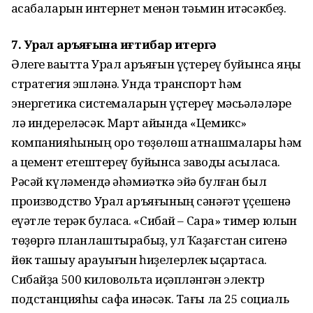
ҡасабаларын интернет менән тәьмин итәсәкбеҙ.
7. Урал аръяғына иғтибар итергә
Әлеге ваҡытта Урал аръяғын үҫтереү буйынса яңы
стратегия эшләнә. Унда транспорт һәм
энергетика системаларын үҫтереү мәсьәләләре
лә индереләсәк. Март айында «Цемикс»
компанияһының ҡоро төҙөлөш ҡатнашмалары һәм
аҡ цемент етештереү буйынса заводы асыласаҡ.
Рәсәй күләмендә әһәмиәткә эйә булған был
производство Урал аръяғының сәнәғәт үҫешенә
ҡеүәтле терәк буласаҡ. «Сибай – Сара» тимер юлын
төҙөргә планлаштырабыҙ, ул Ҡаҙағстан сигенә
йөк ташыу арауығын һиҙелерлек ҡыҫҡартасаҡ.
Сибайҙа 500 киловольтҡа иҫәпләнгән электр
подстанцияһы сафҡа инәсәк. Тағы ла 25 социаль