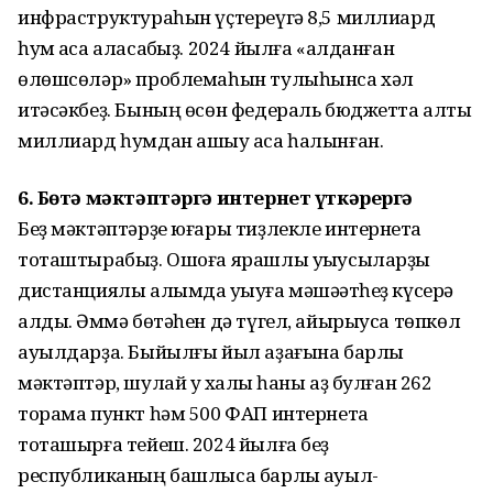
инфраструктураһын үҫтереүгә 8,5 миллиард
һум аҡса аласаҡбыҙ. 2024 йылға «алданған
өлөшсөләр» проблемаһын тулыһынса хәл
итәсәкбеҙ. Бының өсөн федераль бюджетта алты
миллиард һумдан ашыу аҡса һалынған.
6. Бөтә мәктәптәргә интернет үткәрергә
Беҙ мәктәптәрҙе юғары тиҙлекле интернетҡа
тоташтырабыҙ. Ошоға ярашлы уҡыусыларҙы
дистанциялы алымда уҡыуға мәшәҡәтһеҙ күсерә
алдыҡ. Әммә бөтәһен дә түгел, айырыуса төпкөл
ауылдарҙа. Быйылғы йыл аҙағына барлыҡ
мәктәптәр, шулай уҡ халыҡ һаны аҙ булған 262
торама пункт һәм 500 ФАП интернетҡа
тоташырға тейеш. 2024 йылға беҙ
республиканың башлыса барлыҡ ауыл-