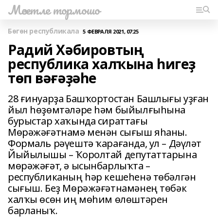
Мәсетле тормошо
Бөгөн республикала
5 ФЕВРАЛЯ 2021, 07:25
Радий Хәбировтың
республика халҡына һигеҙ
төп вәғәҙәһе
28 ғинуарҙа Башҡортостан Башлығы уҙған
йыл һөҙөмтәләре һәм быйылғыһына
бурыстар хаҡында сираттағы
Мөрәжәғәтнамә менән сығыш яһаны.
Формаль рәүештә ҡарағанда, ул – Дәүләт
Йыйылышы – Ҡоролтай депутаттарына
мөрәжәғәт, ә ысынбарлыҡта –
республиканың һәр кешеһенә төбәлгән
сығыш. Беҙ Мөрәжәғәтнамәнең төбәк
халҡы өсөн иң мөһим өлөштәрен
барланыҡ.