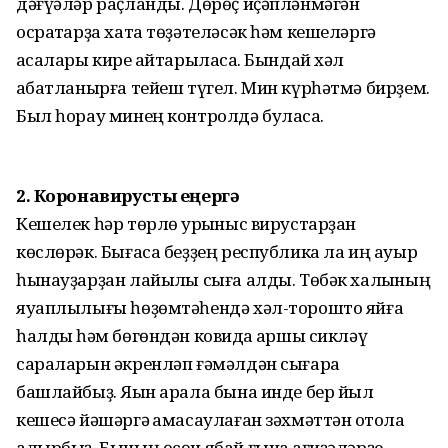
дәғүәләр раҫланды. Дөрөҫ иҫәпләнмәгән
осраҡтарҙа хата төҙәтеләсәк һәм кешеләргә
аҡсалары кире ҡайтарыласаҡ. Бындай хәл
ҡабатланырға тейеш түгел. Мин күрһәтмә бирҙем.
Был һорау минең контролдә буласаҡ.
2. Коронавирусты еңергә
Кешелек һәр төрлө ҡурҡыныс вирустарҙан
көслөрәк. Бығаса беҙҙең республика ла иң ауыр
һынауҙарҙан лайыҡлы сыға алды. Төбәк халҡының
яуаплылығы һөҙөмтәһендә хәл-торошто яйға
һалдыҡ һәм бөгөндән ковидҡа ҡаршы сикләү
сараларын әкренләп ғәмәлдән сығара
башлайбыҙ. Яҡын арала бына инде бер йыл
кешесә йәшәргә ҡамасаулаған зәхмәттән ҡотола
алырбыҙ. Бының өсөн ябай ғына ҡағиҙәләрҙе