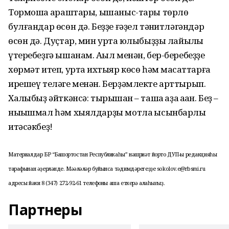
Тормошҡа ҡараштары, ышаныс-тары төрлө
булғандар өсөн дә. Беҙҙе ғәҙел тәнҡитләгәндәр
өсөн дә. Дуҫтар, мин уртаҡ юлыбыҙҙы лайыҡлы
үтеребеҙгә ышанам. Аҡыл менән, бер-беребеҙҙе
хөрмәт итеп, уртаҡ ихтыяр көсө һәм маҡсаттарға
ирешеү теләге менән. Берҙәмлекте арттырып.
Халҡыбыҙ әйткәнсә: тырышҡан – ташҡа ҡаҙаҡ ҡаҡҡан. Беҙ –
ныҡышмал һәм хыялдарҙы мотлаҡ ысынбарлыҡ
итәсәкбеҙ!
Материалдар БР “Башҡортостан Республикаһы” нәшриәт йорто ДУП-ы редакцияһы
тарафынан әҙерләнде. Мәҡәләләр буйынса тәҡдимдәрегеҙҙе sokolov.e@rbsmi.ru
адресы йәки 8 (347) 272-92-61 телефоны аша еткерә алаһығыҙ.
Партнеры