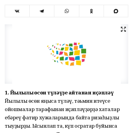
1. Йылылыҡ өсөн түләүҙе ҡайтанан иҫәпләү
Йылылыҡ өсөн яңыса түләү, тәьмин итеүсе
ойошмалар тарафынан иҫәпләүҙәрҙә хаталар
ебәреү фатир хужаларында байтаҡ ризаһыҙлыҡ
тыуҙырҙы. Ысынлап та, күп осраҡтар буйынса