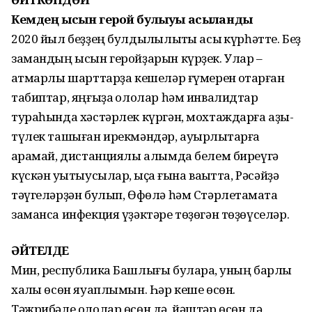
Кемдең ысын герой булыуы асыҡланды
2020 йыл беҙҙең булдыҡлылыҡты асыҡ күрһәтте. Беҙ
замандың ысын геройҙарын күрҙек. Улар –
ҡатмарлы шарттарҙа кешеләр ғүмерен ҡотҡарған
табиптар, яңғыҙаҡ ололар һәм инвалидтар
тураһында хәстәрлек күргән, мохтаждарға аҙыҡ-
түлек ташыған ирекмәндәр, ауырлыҡтарға
ҡарамай, дистанциялы алымда белем биреүгә
күскән уҡытыусылар, ҡыҫҡа ғына ваҡытта, Рәсәйҙә
тәүгеләрҙән булып, Өфөлә һәм Стәрлетамаҡта
заманса инфекция үҙәктәре төҙөгән төҙөүселәр.
ӘЙТЕЛДЕ
Мин, республика Башлығы булараҡ, уның барлыҡ
халҡы өсөн яуаплымын. Һәр кеше өсөн.
Тәжрибәле ололар өсөн дә, йәштәр өсөн дә.