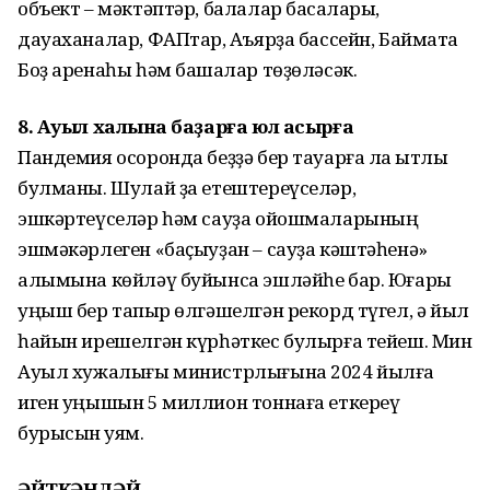
объект – мәктәптәр, балалар баҡсалары,
дауаханалар, ФАПтар, Аҡъярҙа бассейн, Баймаҡта
Боҙ аренаһы һәм башҡалар төҙөләсәк.
8. Ауыл халҡына баҙарға юл асырға
Пандемия осоронда беҙҙә бер тауарға ла ҡытлыҡ
булманы. Шулай ҙа етештереүселәр,
эшкәртеүселәр һәм сауҙа ойошмаларының
эшмәкәрлеген «баҫыуҙан – сауҙа кәштәһенә»
алымына көйләү буйынса эшләйһе бар. Юғары
уңыш бер тапҡыр өлгәшелгән рекорд түгел, ә йыл
һайын ирешелгән күрһәткес булырға тейеш. Мин
Ауыл хужалығы министрлығына 2024 йылға
иген уңышын 5 миллион тоннаға еткереү
бурысын ҡуям.
ӘЙТКӘНДӘЙ