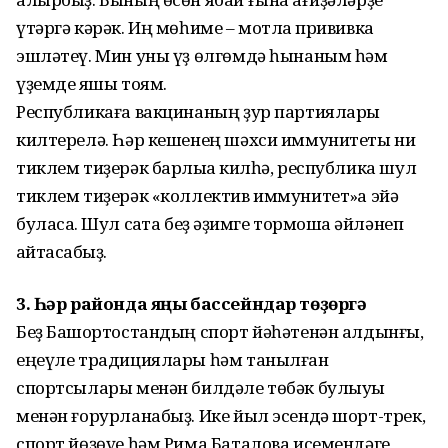
үтәргә кәрәк. Иң мөһиме – мотлаҡ прививка
эшләтеү. Мин уны үҙ өлгөмдә һынаным һәм
үҙемде яҡшы тоям.
Республикаға вакцинаның ҙур партиялары
килтерелә. Һәр кешенең шәхси иммунитеты ни
тиклем тиҙерәк барлыҡҡа килһә, республика шул
тиклем тиҙерәк «коллектив иммунитет»ҡа эйә
буласаҡ. Шул саҡта беҙ ҡәҙимге тормошҡа әйләнеп
ҡайтасаҡбыҙ.
3. Һәр районда яңы бассейндар төҙөргә
Беҙ Башҡортостандың спорт йәһәтенән алдынғы,
еңеүле традициялары һәм танылған
спортсылары менән билдәле төбәк булыуы
менән ғорурланабыҙ. Ике йыл эсендә шорт-трек,
спорт йөҙөүе һәм Рима Баталова исемендәге