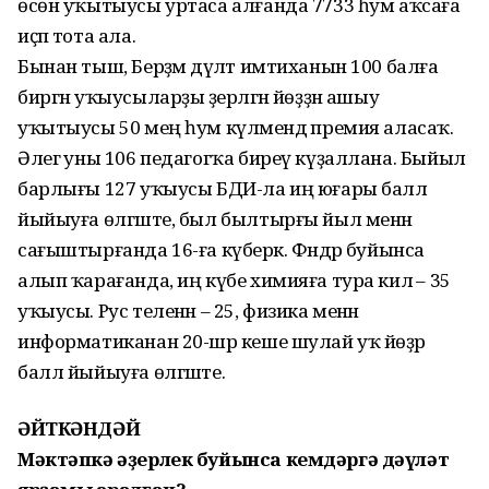
өсөн уҡытыусы уртаса алғанда 7733 һум аҡсаға
иҫәп тота ала.
Бынан тыш, Берҙәм дәүләт имтиханын 100 балға
биргән уҡыусыларҙы әҙерләгән йөҙҙән ашыу
уҡытыусы 50 мең һум күләмендә премия аласаҡ.
Әлегә уны 106 педагогҡа биреү күҙаллана. Быйыл
барлығы 127 уҡыусы БДИ-ла иң юғары балл
йыйыуға өлгәште, был былтырғы йыл менән
сағыштырғанда 16-ға күберәк. Фәндәр буйынса
алып ҡарағанда, иң күбе химияға тура килә – 35
уҡыусы. Рус теленән – 25, физика менән
информатиканан 20-шәр кеше шулай уҡ йөҙәр
балл йыйыуға өлгәште.
ӘЙТКӘНДӘЙ
Мәктәпкә әҙерлек буйынса кемдәргә дәүләт