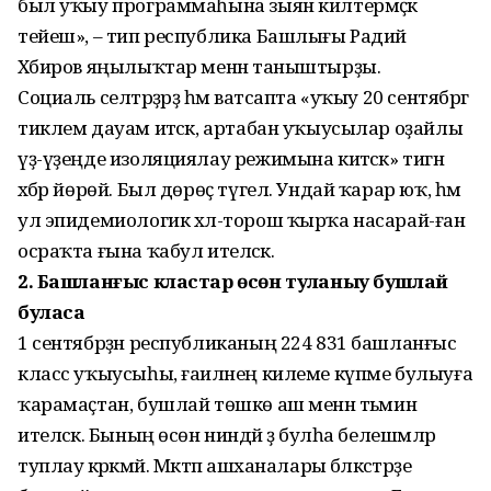
был уҡыу программаһына зыян килтермәҫкә
тейеш», – тип республика Башлығы Радий
Хәбиров яңылыҡтар менән таныштырҙы.
Социаль селтәрҙәрҙә һәм ватсапта «уҡыу 20 сентябргә
тиклем дауам итәсәк, артабан уҡыусылар оҙайлы
үҙ-үҙеңде изоляциялау режимына китәсәк» тигән
хәбәр йөрөй. Был дөрөҫ түгел. Ундай ҡарар юҡ, һәм
ул эпидемиологик хәл-торош ҡырҡа насарай-ған
осраҡта ғына ҡабул ителәсәк.
2. Башланғыс кластар өсөн туҡланыу бушлай
буласаҡ
1 сентябрҙән республиканың 224 831 башланғыс
класс уҡыусыһы, ғаиләнең килеме күпме булыуға
ҡарамаҫтан, бушлай төшкө аш менән тәьмин
ителәсәк. Бының өсөн ниндәй ҙә булһа белешмәләр
туплау кәрәкмәй. Мәктәп ашханалары бәләкәстәрҙе