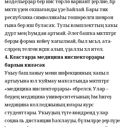
модельерҙар бер нисә төрлө вариант әҙерләне, һәр
мәктәп үҙенә оҡшағанды үҙе һайлай. Бары тик
республика символикаһы төшөрөлгән шеврон
ғына бер иш буласаҡ. Тулы комплекттың хаҡы
дүрт мең һумдан артмай. Әлегә башҡа мәктәптәргә
берҙәм форма кейеү ҡағылмай, был мәсьәлә, ата-
әсәләрҙең теләген иҫәпкә алып, үҙаллы хәл ителә.
4. Кластарҙа медицина инспекторҙары
барлыҡҡа киләсәк
Уҡыу башланыу менән инфекцияның ҡапыл
артыуына юл ҡуймау маҡсатында мәктәптәргә
«медицина инспекторҙары» ебәреләсәк. Улар –
беҙҙең медицина университетының һәм һигеҙ
медицина колледжының юғары курс
студенттары. Уҡыуҙың тәүге көндәрендә улар
социаль дистанция һаҡлауҙы, бүлмәләрҙе әҙерләүҙе