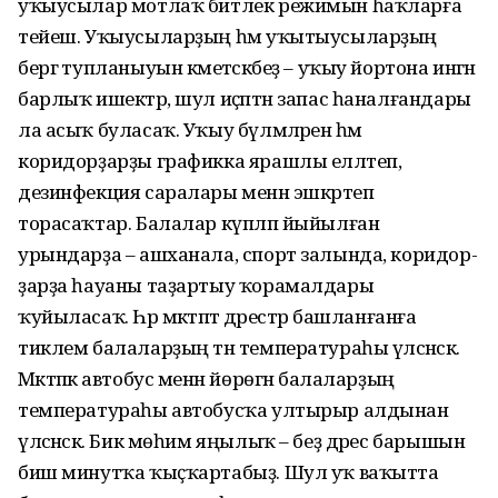
уҡыусылар мотлаҡ битлек режимын һаҡларға
тейеш. Уҡыусыларҙың һәм уҡытыусыларҙың
бергә тупланыуын кәметәсәкбеҙ – уҡыу йортона ингән
барлыҡ ишектәр, шул иҫәптән запас һаналғандары
ла асыҡ буласаҡ. Уҡыу бүлмәләрен һәм
коридорҙарҙы графикка ярашлы елләтеп,
дезинфекция саралары менән эшкәртеп
торасаҡтар. Балалар күпләп йыйылған
урындарҙа – ашханала, спорт залында, коридор-
ҙарҙа һауаны таҙартыу ҡорамалдары
ҡуйыласаҡ. Һәр мәктәптә дәрестәр башланғанға
тиклем балаларҙың тән температураһы үлсәнәсәк.
Мәктәпкә автобус менән йөрөгән балаларҙың
температураһы автобусҡа ултырыр алдынан
үлсәнәсәк. Бик мөһим яңылыҡ – беҙ дәрес барышын
биш минутҡа ҡыҫҡартабыҙ. Шул уҡ ваҡытта