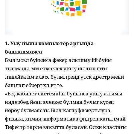
1. Уҡыу йылы компьютер артында
башланмаясаҡ
Был мәсьәлә буйынса фекер алышыу йәй буйы
тынманы, әммә етәкселек уҡыу йылын ғәҙәти
линейка һәм класс бүлмәләрендә үтәсәк дәрестәр менән
башлап ебәрергә хәл итте.
«Беҙ кабинет системаһы буйынса уҡыу алымы
индерәбеҙ, йәғни элеккесә бүлмәнән бүлмәгә күсеп
йөрөү булмаясаҡ. Был ҡағиҙә физкультура,
физика, химия, информатика фәндәренә ҡағылмай.
Тәнәфестәр төрлө ваҡытта буласаҡ. Өлкән кластағы