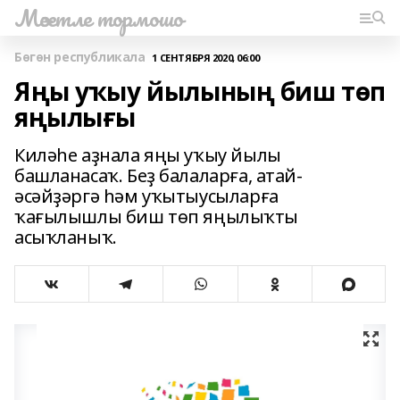
Мәсетле тормошо
Бөгөн республикала
1 СЕНТЯБРЯ 2020, 06:00
Яңы уҡыу йылының биш төп
яңылығы
Киләһе аҙнала яңы уҡыу йылы
башланасаҡ. Беҙ балаларға, атай-
әсәйҙәргә һәм уҡытыусыларға
ҡағылышлы биш төп яңылыҡты
асыҡланыҡ.