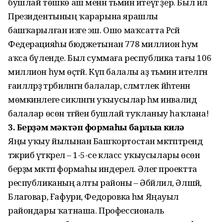
бушлай төшкө аш менән тәьмин итеүгә әҙер. Был ил
Президентының ҡарарына ярашлы
башҡарылған изге эш. Ошо маҡсатта Рәсәй
Федерацияһы бюджетынан 778 миллион һум
аҡса бүленде. Был суммаға республика тағы 106
миллион һум өҫтәй. Күп балалы аҙ тәьмин ителгән
ғаиләләрҙә тәрбиәләнгән балалар, сәләмәтлек йәһәтенән
мөмкинлеге сикләнгән уҡыусылар һәм инвалид
балалар өсөн тәғәйен бушлай туҡланыу һаҡлана!
3. Берҙәм мәктәп формаһы барлыҡҡа килә
Яңы уҡыу йылынан Башҡортостан мәктәптәрендә
тәжрибә үткәрелә – 1-5-се класс уҡыусылары өсөн
берҙәм мәктәп формаһы индерелә. Әлегә проектта
республиканың алты районы – Әбйәлил, Әлшәй,
Благовар, Ғафури, Федоровка һәм Яңауыл
райондары ҡатнаша. Профессиональ