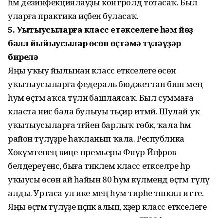
һәм дезинфекциялауҙы контролдә тотасаҡ. Был
уларға практика иҫәбенә буласаҡ.
5. Уҡытыусыларға класс етәкселеге һәм йөҙ
балл йыйыусылар өсөн өҫтәмә түләүҙәр
бирелә
Яңы уҡыу йылынан класс етәкселеге өсөн
уҡытыусыларға федераль бюджеттан биш мең
һум өҫтәмә аҡса түләнә башлаясаҡ. Был суммаға
класта нисә бала булыуы тәьҫир итмәй. Шулай уҡ
уҡытыусыларға тәғәйен барлыҡ төбәк, ҡала һәм
район түләүҙәре һаҡланып ҡала. Республика
Хөкүмәтенең вице-премьеры Фәнүр Йәғәфәров
белдереүенсә, быға тиклем класс етәкселәре һәр
уҡыусы өсөн ай һайын 80 һум күләмендә өҫтәмә түләү
алды. Уртаса ул ике мең һум тирәһе тәшкил итте.
Яңы өҫтәмә түләүҙе иҫәпкә алып, хәҙер класс етәкселеге