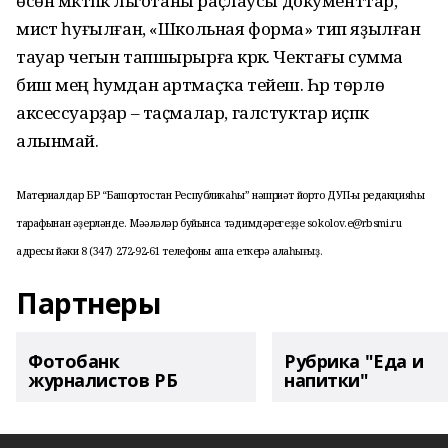
өсөн мәктәпкә льготаны раҫлаусы документтар,
мисәт һуғылған, «Школьная форма» тип яҙылған
тауар чегын тапшырырға кәрәк. Чектағы сумма
биш мең һумдан артмаҫҡа тейеш. Һәр төрлө
аксессуарҙар – таҫмалар, галстуктар иҫәпкә
алынмай.
Материалдар БР “Башҡортостан Республикаһы” нәшриәт йорто ДУП-ы редакцияһы
тарафынан әҙерләнде. Мәҡәләләр буйынса тәҡдимдәрегеҙҙе sokolov.e@rbsmi.ru
адресы йәки 8 (347) 272-92-61 телефоны аша еткерә алаһығыҙ.
Партнеры
Фотобанк
Рубрика "Еда и
журналистов РБ
напитки"