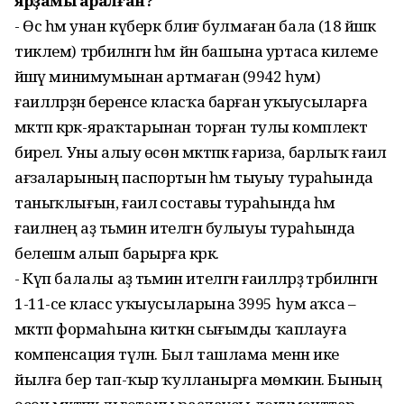
ярҙамы ҡаралған?
- Өс һәм унан күберәк бәлиғ булмаған бала (18 йәшкә
тиклем) тәрбиәләнгән һәм йән башына уртаса килеме
йәшәү минимумынан артмаған (9942 һум)
ғаиләләрҙән беренсе класҡа барған уҡыусыларға
мәктәп кәрәк-яраҡтарынан торған тулы комплект
бирелә. Уны алыу өсөн мәктәпкә ғариза, барлыҡ ғаилә
ағзаларының паспортын һәм тыуыу тураһында
таныҡлығын, ғаилә составы тураһында һәм
ғаиләнең аҙ тәьмин ителгән булыуы тураһында
белешмә алып барырға кәрәк.
- Күп балалы аҙ тәьмин ителгән ғаиләләрҙә тәрбиәләнгән
1-11-се класс уҡыусыларына 3995 һум аҡса –
мәктәп формаһына киткән сығымды ҡаплауға
компенсация түләнә. Был ташлама менән ике
йылға бер тап-ҡыр ҡулланырға мөмкин. Бының