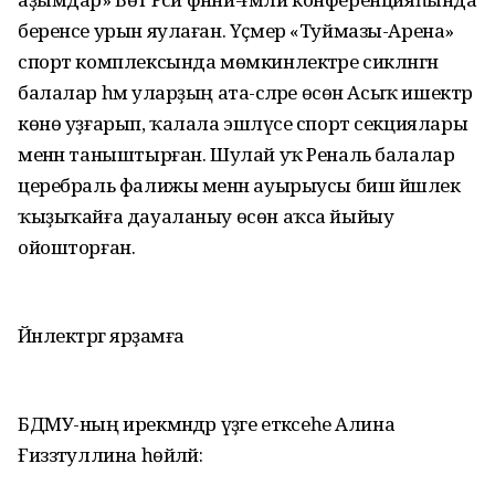
беренсе урын яулаған. Үҫмер «Туймазы-Арена»
спорт комплексында мөмкинлектәре сикләнгән
балалар һәм уларҙың ата-әсәләре өсөн Асыҡ ишектәр
көнө уҙғарып, ҡалала эшләүсе спорт секциялары
менән таныштырған. Шулай уҡ Реналь балалар
церебраль фалижы менән ауырыусы биш йәшлек
ҡыҙыҡайға дауаланыу өсөн аҡса йыйыу
ойошторған.
Йәнлектәргә ярҙамға
БДМУ-ның ирекмәндәр үҙәге етәксеһе Алина
Ғиззәтуллина һөйләй: