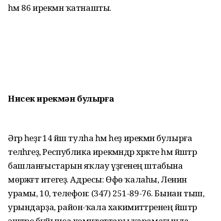
һәм 86 ирекмән ҡатнашты.
Нисек ирекмән булырға
Әгәр һеҙгә 14 йәш тулһа һәм һеҙ ирекмән булырға
теләһәгеҙ, Республика ирекмәндәр хәрәкәте һәм йәштәр
башланғыстарын яҡлау үҙәгенең штабына
мөрәжәғәт итегеҙ. Адресы: Өфө ҡалаһы, Ленин
урамы, 10, телефон: (347) 251-89-76. Бынан тыш,
урындарҙа, район-ҡала хакимиәттәренең йәштәр
эштәре буйынса комитеттары ҡарамағында