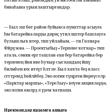
бинаһына урынлаштырғандар.
— Был эш бөтә район буйынса пункттар асыуға
һәм батарейкаларҙы дөрөҫ утилләштерә башлауға
булышлыҡ итер, тип уйлайым, — ти Гөлнара
Фәйрүзова. — Проектыбыҙ «Терпене ҡотҡар» тип
атала, сөнки ергә ташлан-ған бер батарейка бер
терпенең йәки ике һуҡыр сысҡандың йәшәү
биләмәһен юҡ итеүгә һәләтле. Был хаҡта беҙ класс
сәғәттәрендә һөйләйбеҙ. Экология түңәрәгенә йөрөүселәр
«Парктар маршы», «Тере һыу» кеүек акцияларҙа,
экологик өмәләрҙә лә әүҙем ҡатнаша.
Ирекмәндәр ярҙамға ашыға