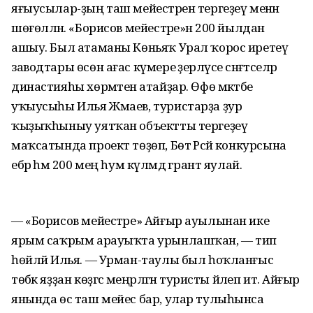
яғыусылар-ҙың таш мейестәрен тергеҙеү менән
шөғөлләнә. «Борисов мейестәре»нә 200 йылдан
ашыу. Был атаманы Көньяҡ Урал ҡорос иретеү
заводтары өсөн ағас күмере әҙерләүсе сәнәғәтселәр
династияһы хөрмәтенә атайҙар. Өфө мәктәбе
уҡыусыһы Илья Жмаев, туристарҙа ҙур
ҡыҙыҡһыныу уятҡан объектты тергеҙеү
маҡсатында проект төҙөп, Бөтә Рәсәй конкурсына
ебәрә һәм 200 мең һум күләмдә грант яулай.
— «Борисов мейестәре» Айғыр ауылынан ике
ярым саҡрым арауыҡта урынлашҡан, — тип
һөйләй Илья. — Урман-таулы был һоҡланғыс
төбәк яҙҙан көҙгәсә меңәрләгән туристы йәлеп итә. Айғыр
янында өс таш мейес бар, улар тулыһынса