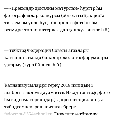
— «Ирекмәндәр донъяны матурлай» һүрәттәр һәм
фотографиялар конкурсы (объекттың акцияға
тиклем һәм унан һуң төшөрөлгән фотоһы һәм
рәсемдәре, төрлө материалдар-ҙан ҡул эштәре һ.б.);
— төбәктәрҙә Федерация Советы ағзалары
ҡатнашлығында балалар экологик форумдары
уҙғарыу (тура бәйләнеш һ.б.).
Ҡатнашыусыларҙы теркәү 2018 йылдың 1
ноябренә тиклем дауам итәсәк. Ижади эштәрҙе, фото
һәм видеоматериалдарҙы, презентациялар-ҙы
түбәндәге электрон почтаға ебәрергә:
fedorova@354school.ru
. Еңеүселәрҙе тәбрикләү