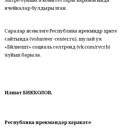
ячейкалар булдырылған.
Саралар исемлеге Республика ирекмәндәр хәрәкәте
сайтында (volunteer-center.ru), шулай уҡ
«Бәйләнештә» социаль селтәрендә (vk.com/rvcrb)
ҡуйып барыла.
Илшат БИКҠОЛОВ,
Республика ирекмәндәр хәрәкәте