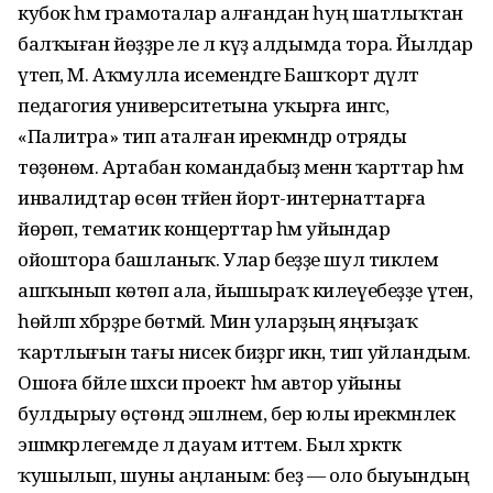
кубок һәм грамоталар алғандан һуң шатлыҡтан
балҡыған йөҙҙәре әле лә күҙ алдымда тора. Йылдар
үтеп, М. Аҡмулла исемендәге Башҡорт дәүләт
педагогия университетына уҡырға ингәс,
«Палитра» тип аталған ирекмәндәр отряды
төҙөнөм. Артабан командабыҙ менән ҡарттар һәм
инвалидтар өсөн тәғәйен йорт-интернаттарға
йөрөп, тематик концерттар һәм уйындар
ойоштора башланыҡ. Улар беҙҙе шул тиклем
ашҡынып көтөп ала, йышыраҡ килеүебеҙҙе үтенә,
һөйләп хәбәрҙәре бөтмәй. Мин уларҙың яңғыҙаҡ
ҡартлығын тағы нисек биҙәргә икән, тип уйландым.
Ошоға бәйле шәхси проект һәм автор уйыны
булдырыу өҫтөндә эшләнем, бер юлы ирекмәнлек
эшмәкәрлегемде лә дауам иттем. Был хәрәкәткә
ҡушылып, шуны аңланым: беҙ — оло быуындың