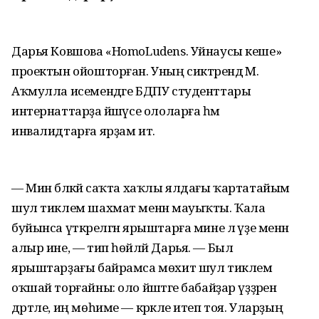
Дарья Ковшова «HomoLudens. Уйнаусы кеше»
проектын ойошторған. Уның сиктәрендә М.
Аҡмулла исемендәге БДПУ студенттары
интернаттарҙа йәшәүсе ололарға һәм
инвалидтарға ярҙам итә.
— Мин бәләкәй саҡта хаҡлы ялдағы ҡартатайым
шул тиклем шахмат менән мауыҡты. Ҡала
буйынса үткәрелгән ярыштарға мине лә үҙе менән
алыр ине, — тип һөйләй Дарья. — Был
ярыштарҙағы байрамса мөхит шул тиклем
оҡшай торғайны: оло йәштәге бабайҙар үҙҙәрен
дәртле, иң мөһиме — кәрәкле итеп тоя. Уларҙың