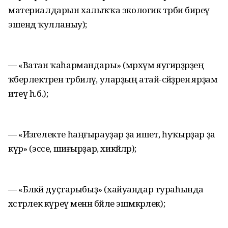
материалдарын халыҡҡа экологик тәрбиә биреү
эшендә ҡулланыу);
— «Ватан ҡаһармандары» (мәрхүм яугирҙәрҙең
ҡәберлектәрен тәрбиәләү, уларҙың атай-әсәйҙәренә ярҙам
итеү һ.б.);
— «Изгелекте һаңғырауҙар ҙа ишетә, һуҡырҙар ҙа
күрә» (эссе, шиғырҙар, хикәйәләр);
— «Бәләкәй дуҫтарыбыҙ» (хайуандар тураһында
хәстәрлек күреү менән бәйле эшмәкәрлек);