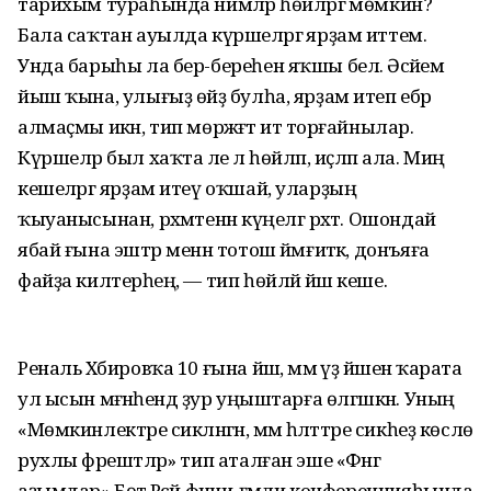
тарихым тураһында нимәләр һөйләргә мөмкин?
Бала саҡтан ауылда күршеләргә ярҙам иттем.
Унда барыһы ла бер-береһен яҡшы белә. Әсәйемә
йыш ҡына, улығыҙ өйҙә булһа, ярҙам итеп ебәрә
алмаҫмы икән, тип мөрәжәғәт итә торғайнылар.
Күршеләр был хаҡта әле лә һөйләп, иҫләп ала. Миңә
кешеләргә ярҙам итеү оҡшай, уларҙың
ҡыуанысынан, рәхмәтенән күңелгә рәхәт. Ошондай
ябай ғына эштәр менән тотош йәмғиәткә, донъяға
файҙа килтерәһең, — тип һөйләй йәш кеше.
Реналь Хәбировҡа 10 ғына йәш, әммә үҙ йәшенә ҡарата
ул ысын мәғәнәһендә ҙур уңыштарға өлгәшкән. Уның
«Мөмкинлектәре сикләнгән, әммә һәләттәре сикһеҙ көслө
рухлы фәрештәләр» тип аталған эше «Фәнгә
аҙымдар» Бөтә Рәсәй фәнни-ғәмәли конференцияһында