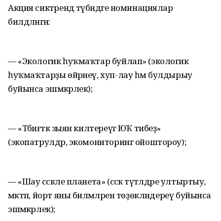
Акция сиктәрендә түбәндәге номинациялар
билдәләнгән:
— «Экологик һуҡмаҡтар буйлап» (экологик
һуҡмаҡтарҙы өйрәнеү, хуп-лау һәм булдырыу
буйынса эшмәкәрлек);
— «Тәбиғәткә зыян килтереүгә ЮҠ тибеҙ»
(экопатрулдәр, экомониторинг ойоштороу);
— «Шау сәскәле планета» (сәскә түтәлдәре ултыртыу,
мәктәп, йорт яны биләмәләрен төҙөкләндереү буйынса
эшмәкәрлек);