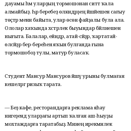
дауамы һәм уларҙың тормошонан ситтә ҡала
алмайбыҙ. Һәр беребеҙ өлкәндәрҙең йәшәйешен сағыу
төҫтәр менән байыта, улар өсөн файҙалы була ала.
Ололар хаҡында хәстәрлек быуындар бәйләнешен
нығыта. Балалар, ейәндәр, атай-әсәйҙәр, ҡартатай-
өләсәйҙәр бер-береһенә яҡын булғанда ғына
тормошобоҙ тулы, матур буласаҡ.
Студент Мансур Мансуров йәшәү урыны булмаған
кешеләргә ризыҡ тарата.
— Беҙ кафе, ресторандарға реклама яһау
нигеҙендә уларҙағы артып ҡалған аш-һыуҙы
мохтаждарға таратабыҙ. Минең ирекмәнлек