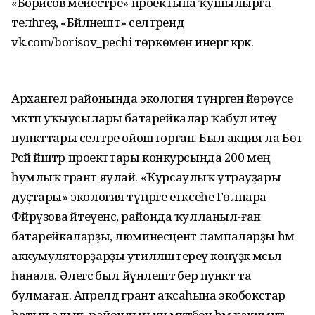
«Борисов мейестәре» проектына ҡушылырға
теләһәгеҙ, «Бәйләнештә» селтәрендә
vk.com/borisov_pechi төркөмөнә инергә кәрәк.
Архангел районында экология түңәрәгенә йөрөүсе
мәктәп уҡыусылары батарейкалар ҡабул итеү
пункттары селтәре ойошторған. Был акция ла Бөтә
Рәсәй йәштәр проекттары конкурсында 200 мең
һумлыҡ грант яулай. «Ҡурсаулыҡ утрауҙары
дуҫтары» экология түңәрәге етәксеһе Гөлнара
Фәйрүзова әйтеүенсә, районда ҡулланыл-ған
батарейкаларҙы, люминесцент лампаларҙы һәм
аккумуляторҙарҙы утилләштереү көнүҙәк мәсьәлә
һанала. Әлегәсә был йүнәлештә бер пункт та
булмаған. Апрелдә грант аҡсаһына экобокстар
һатып алып, райондың ун мәктәбенә һәм хакимиәт