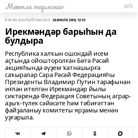
Мәсетле тормошо
Бөгөн республикала
26 ИЮЛЯ 2018, 12:10
Ирекмәндәр барыһын да
булдыра
Республика халҡын ошондай исем
аҫтында ойошторолған Бөтә Рәсәй
акцияһында әүҙем ҡатнашырға
саҡыралар Сара Рәсәй Федерацияһы
Президенты Владимир Путин тарафынан
иғлан ителгән Ирекмәндәр йылы
сиктәрендә Федерация Советының аграр-
аҙыҡ-түлек сәйәсәте һәм тәбиғәттән
файҙаланыу комитеты ярҙамы менән
уҙғарыла.