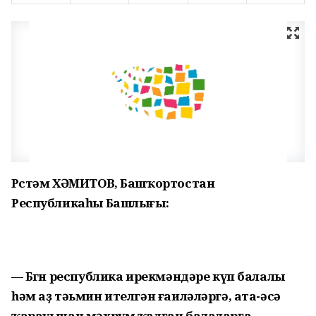
Рөстәм ХӘМИТОВ, Башҡортостан
Республикаһы Башлығы:
— Бөгөн республика ирекмәндәре күп балалы
һәм аҙ тәьмин ителгән ғаиләләргә, ата-әсә
ҡарауынан мәхрүм ҡалған балаларға,