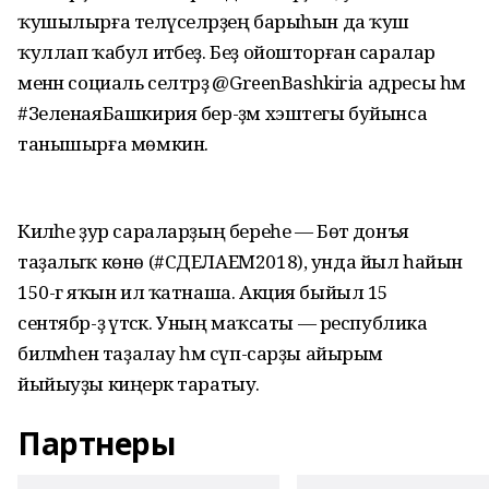
ҡушылырға теләүселәрҙең барыһын да ҡуш
ҡуллап ҡабул итәбеҙ. Беҙ ойошторған саралар
менән социаль селтәрҙә @GreenBashkiria адресы һәм
#ЗеленаяБашкирия бер-ҙәм хэштегы буйынса
танышырға мөмкин.
Киләһе ҙур сараларҙың береһе — Бөтә донъя
таҙалыҡ көнө (#СДЕЛАЕМ2018), унда йыл һайын
150-гә яҡын ил ҡатнаша. Акция быйыл 15
сентябр-ҙә үтәсәк. Уның маҡсаты — республика
биләмәһен таҙалау һәм сүп-сарҙы айырым
йыйыуҙы киңерәк таратыу.
Партнеры