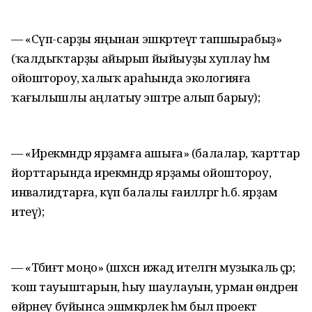
— «Сүп-сарҙы яңынан эшкәртеүгә тапшырабыҙ»
(ҡалдыҡтарҙы айырып йыйыуҙы хуплау һәм
ойоштороу, халыҡ араһында экологияға
ҡағылышлы аңлатыу эштәре алып барыу);
— «Ирекмәндәр ярҙамға ашыға» (балалар, ҡарттар
йорттарында ирекмәндәр ярҙамы ойоштороу,
инвалидтарға, күп балалы ғаиләләргә һ.б. ярҙам
итеү);
— «Тәбиғәт моңо» (шәхсән ижад ителгән музыкаль әҫәр;
ҡош тауыштарын, һыу шаулауын, урман өндәрен
өйрәнеү буйынса эшмәкәрлек һәм был проект