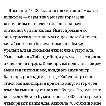
— Яңынан 5-10-20 йылдан нисек, ниндәй мөхиттә
йәшәйәсәкбеҙ — бары тик үҙебеҙҙән тора! Мин
кешеләргә һәм изгелектең көсөнә ышаныусы
оптимист булып ҡалам. Йәмәғәт, ирекмәнлек
эшмәкәрлегендә ҡатнашыуым да ошоға бәйлелер,
моғайын, сөнки һәр кем тормошон һәм үҙен
уратып алған донъяны яҡшы яҡҡа үҙгәртә ала.
Ҡыш-ҡыһын «Тәпәйеңде бир, дуҫым» тигән социаль
акция ойошторҙоҡ. Кешеләргә, изге эшкә аҡса биреү
менән генә сикләнмәйенсә, ниндәйҙер аныҡ эштәр
башҡарырға тәҡдим ителде. Хайуандар өсөн
тәғәйен магазиндарҙан приютта йәшәүсе эттәр өсөн
аҙыҡ һатып алыу-сылар күп булды. Һөҙөмтәлә ете
көн эсендә 96 мең һумға торошло 500 килограмға
яҡын ризыҡ йыйылды. Акцияла 700-гә яҡын кеше