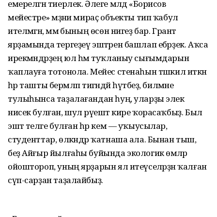
емерелгән тиерлек. Әлеге мәлдә «Борисов
мейестәре» мәҙәни мираҫ объекты тип ҡабул
ителмәгән, әммә бының өсөн нигеҙ бар. Грант
ярҙамында тергеҙеү эштәрен башлап ебәрҙек. Аҡса
ирекмәндәрҙең юл һәм туҡланыу сығымдарын
ҡаплауға тотонола. Мейес стенаһын тәшкил иткән
һәр ташты берәмләп тигәндәй һүтәбеҙ, биләмәне
тулыһынса таҙалағандан һуң, уларҙы элек
нисек булған, шул рәүештә кире ҡорасаҡбыҙ. Был
эштә теләге булған һәр кем — уҡыусылар,
студенттар, өлкәндәр ҡатнаша ала. Бынан тыш,
беҙ Айғыр йылғаһы буйында экологик өмәләр
ойоштороп, уның ярҙарын ял итеүселәрҙән ҡалған
сүп-сарҙан таҙалайбыҙ.