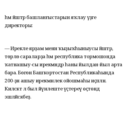
һәм йәштәр башланғыстарын яҡлау үҙәге
директоры:
— Ирекле ярҙам менән ҡыҙыҡһыныусы йәштәр,
төрлө сараларҙа һәм республика тормошонда
ҡатнашыу-сы ирекмәндәр һаны йылдан-йыл арта
бара. Бөгөн Башҡортостан Республикаһында
200-ҙән ашыу ирекмәнлек ойошмаһы иҫәпләнә.
Киләсәктә лә был йүнәлеште үҫтереү өҫтөндә
эшләйәсәкбеҙ.