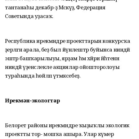
тантанаһы декабр-ҙә Мәскәүҙә, Федерация
Советында уҙасаҡ.
Республика ирекмәндәре проекттарын конкурсҡа
әҙерләгән арала, беҙ был йүнәлештәр буйынса ниндәй
эштәр башҡарылыуы, ярҙам һәм хәйриә йәһәтенән
ниндәй үҙенсәлекле акциялар ойошторолоуы
тураһында һөйләп үтмәксебеҙ.
Ирекмән-экологтар
Белорет районы ирекмәндәре ҡыҙыҡлы экологик
проектты тор- мошҡа ашыра. Улар күмер