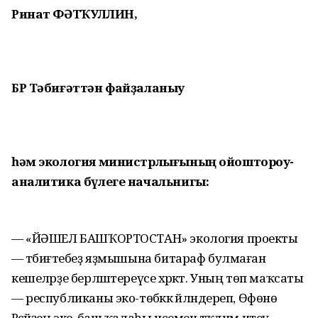
Ринат ФӘТҠУЛЛИН,
БР Тәбиғәттән файҙаланыу
һәм экология министрлығының ойоштороу-
аналитика бүлеге начальнигы:
— «ЙӘШЕЛ БАШҠОРТОСТАН» экология проекты
— тәбиғәтебеҙ яҙмышына битараф булмаған
кешеләрҙе берләштереүсе хәрәкәт. Уның төп маҡсаты
— республиканы эко-төбәккә әйләндереп, Өфөнө
Рәсәйҙең эко-баш ҡалаһы исеменә тәҡдим итеү.