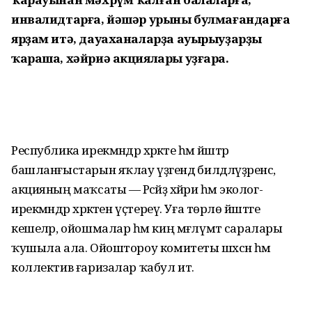
инвалидтарға, йәшәр урыны булмағандарға
ярҙам итә, дауаханаларҙа ауырыуҙарҙы
ҡараша, хәйриә акциялары уҙғара.
Республика ирекмәндәр хәрәкәте һәм йәштәр
башланғыстарын яҡлау үҙәгендә билдәләүҙәренсә,
акцияның маҡсаты — Рәсәйҙә хәйриә һәм эколог-
ирекмәндәр хәрәкәтен үҫтереү. Уға төрлө йәштәге
кешеләр, ойошмалар һәм киң мәғлүмәт саралары
ҡушыла ала. Ойоштороу комитеты шәхсән һәм
коллектив ғаризалар ҡабул итә.