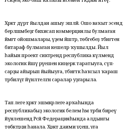
Хәрәкәт дүрт йылдан ашыу эшләй. Ошо ваҡыт эсендә
берләшмәбеҙгә бихисап коммерциялы булмаған
йәмәғәт ойошмалары, әүҙем йәштәр, төбәгебеҙ тәбиғәтенә
битараф булмаған кешеләр ҡушылды. Йыл
һайын проект сиктәрендә республика күләмендә
экологик йәшәү рәүешен киңерәк таратыуға, сүп-
сарҙы айырып йыйыуға, тәбиғәткә һаҡсыл ҡараш
тәрбиәләүгә йүнәлтелгән саралар уҙғарыла.
Тап әлеге хәрәкәт эшмәкәрлеге арҡаһында
республикабыҙ экологик белем һәм тәрбиә биреү
йүнәлешендә Рәсәй Федерацияһында алдынғы
төбәктәрҙән һанала. Хәрәкәт даими үҫешә, уға