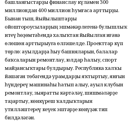
башланғыстарҙы финанслау күләмен 300
миллиондан 400 миллион һумғаса арттырҙы.
Бынан тыш, йыйылыштарҙы
ойоштороусыларҙың эшмәкәрлегенә булышлыҡ
итеү һөҙөмтәһендә халыҡтан йыйылған иғәнә
өлөшөн арттырыуға өлгәшелде. Проекттар күп
төрлө: ауылдарҙа һыу башняларын, балалар
баҡсаларын ремонтлау, юлдар һалыу, спорт
майҙансыҡтары булдырыу. Республика халҡы
йәшәгән төбәгендә урамдарҙы яҡтыртыу, янғын
һүндереү машинаһы һатып алыу, ауыл клубын
ремонтлау, зыяратты кәртәләү, шишмәләрҙе
таҙартыу, көнкүреш ҡалдыҡтарын
утилләштереү кеүек эштәрҙе көнүҙәк тип
билдәләгән.