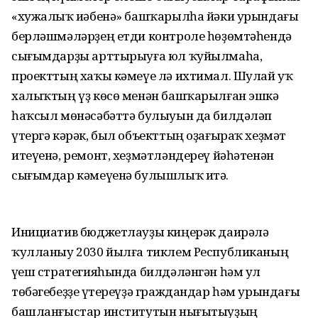
«хужалыҡ иҫәбенә» башҡарылһа йәки урындағы
берләшмәләрҙең етди контроле һөҙөмтәһендә
сығымдарҙы арттырыуға юл ҡуйылмаһа,
проекттың хаҡы кәмеүе лә ихтимал. Шулай уҡ
халыҡтың үҙ көсө менән башҡарылған эшкә
һаҡсыл мөнәсәбәттә булыуын да билдәләп
үтергә кәрәк, был объекттың оҙағыраҡ хеҙмәт
итеүенә, ремонт, хеҙмәтләндереү йәһәтенән
сығымдар кәмеүенә булышлыҡ итә.
Инициатив бюджетлауҙы киңерәк даирәлә
ҡулланыу 2030 йылға тиклем Республиканың
үҫеш стратегияһында билдәләнгән һәм ул
төбәгебеҙҙе үҫтереүҙә граждандар һәм урындағы
башланғыстар институтын нығытыуҙың