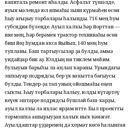
капиталь ремонт яһалды. Асфальт түшәлде,
яуын мәлендә юл япмаһы зыян күрмәһен өсөн
һыу ағыҙыу торбалары һалынды. 716 мең һум
субсидия бүленде. Ауыл халҡы һәр йорттан —
ике мең, һәр берәмек трактор техникаһы өсөн
биш йөҙ һумдан аҡса йыйып, 140 мең һум
тупланы. Баш тартыусылар ҙа булды, әммә
ундайҙар бик аҙ. Юлдың ни тиклем мөһим
булыуын барыһы ла аңлап ҡараны. Урындағы
эшҡыуар подрядсы, бер үк ваҡытта бағыусы
булды. Тендер-ҙа тап уның ойошмаһы еңеп
сыҡты. Һыу торбалары һалыу, юлды күтәртеү
кеүек эштәрҙе подрядсы бушлай баш-ҡарҙы,
ауыл халҡы ла ихлас ярҙам итте. Был проектты
тормошҡа ашырыуҙан халыҡ ныҡ ҡәнәғәт.
Ауылдаштар үҙҙәренең дә хеҙмәт көсө һалынған