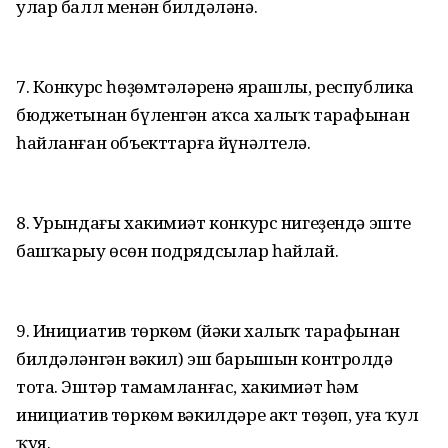
улар балл менән билдәләнә.
7. Конкурс һөҙөмтәләренә ярашлы, республика
бюджетынан бүленгән аҡса халыҡ тарафынан
һайланған объекттарға йүнәлтелә.
8. Урындағы хакимиәт конкурс нигеҙендә эште
башҡарыу өсөн подрядсылар һайлай.
9. Инициатив төркөм (йәки халыҡ тарафынан
билдәләнгән вәкил) эш барышын контролдә
тота. Эштәр тамамланғас, хакимиәт һәм
инициатив төркөм вәкилдәре акт төҙөп, уға ҡул
ҡуя.