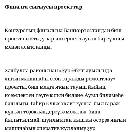
Финалға сығыусы проекттар
Конкурстың финалына Башҡортостандан биш
проект сыҡты, улар интернет тауыш биреү юлы
менән асыҡланды.
Хәйбулла районынан «Ҙур Әбеш ауылында
янғын машинаһы өсөн гаражды ремонтлау»
проекты, биш меңгә яҡын тауыш йыйып,
исемлектең тәүге юлын биләне. Ауыл биләмәһе
башлығы Таһир Юнысов әйтеүенсә, был гараж
күптән төҙөкләндереүгә можтаж, бина
йылытылмай, шунлыҡтан ҡышҡы осорҙа янғын
машинаһын оператив ҡулланыу ҙур