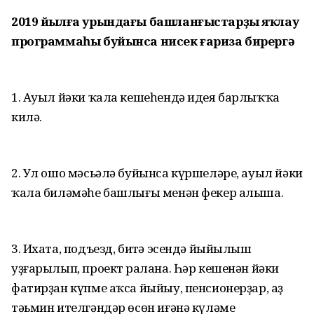
2019 йылға урындағы башланғыстарҙы яҡлау
программаһы буйынса
нисек ғариза бирергә
1. Ауыл йәки ҡала кешеһендә идея барлыҡҡа
килә.
2. Ул ошо мәсьәлә буйынса күршеләре, ауыл йәки
ҡала биләмәһе башлығы менән фекер алыша.
3. Ихата, подъезд, биҫтә эсендә йыйылыш
уҙғарылып, проект раҫлана. Һәр кешенән йәки
фатирҙан күпме аҡса йыйыу, пенсионерҙар, аҙ
тәьмин ителгәндәр өсөн иғәнә күләме