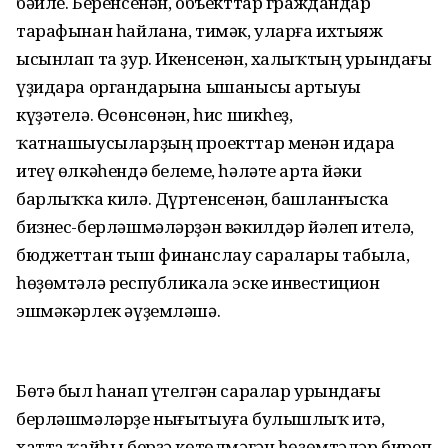
бәйле. Беренсенән, объекттар граждандар
тарафынан һайлана, тимәк, уларға ихтыяж
ысынлап та ҙур. Икенсенән, халыҡтың урындағы
үҙидара органдарына ышанысы артыуы
күҙәтелә. Өсөнсөнән, һис шикһеҙ,
ҡатнашыусыларҙың проекттар менән идара
итеү өлкәһендә белеме, һәләте арта йәки
барлыҡҡа килә. Дүртенсенән, башланғысҡа
бизнес-берләшмәләрҙән вәкилдәр йәлеп ителә,
бюджеттан тыш финанслау саралары табыла,
һөҙөмтәлә республикала эске инвестицион
эшмәкәрлек әүҙемләшә.
Бөтә был һанап үтелгән саралар урындағы
берләшмәләрҙе нығытыуға булышлыҡ итә,
хатта ҡайһы берҙә көтөлмәгән һөҙөмтәләр биреп