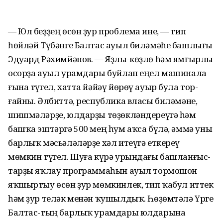
— Юл беҙҙең өсөн ҙур проблема ине, — тип
һөйләй Түбәнге Балтас ауыл биләмәһе башлығы
Эдуард Рәхимйәнов. — Яҙлы-көҙлө һәм ямғырлы
осорҙа ауыл урамдары буйлап еңел машинала
ғына түгел, хатта йәйәү йөрөү ауыр була тор-
ғайны. Әлбиттә, республика власы биләмәне,
шишмәләрҙе, юлдарҙы төҙөкләндереүгә һәм
башҡа эштәргә 500 мең һум аҡса бүлә, әммә уны
барлыҡ мәсьәләләрҙе хәл итеүгә еткереү
мөмкин түгел. Шуға күрә урындағы башланғыс-
тарҙы яҡлау программаһын ауыл тормошон
яҡшыртыу өсөн ҙур мөмкинлек, тип ҡабул иттек
һәм ҙур теләк менән ҡушылдыҡ. Һөҙөмтәлә Үрге
Балтас-тың барлыҡ урамдары юлдарына