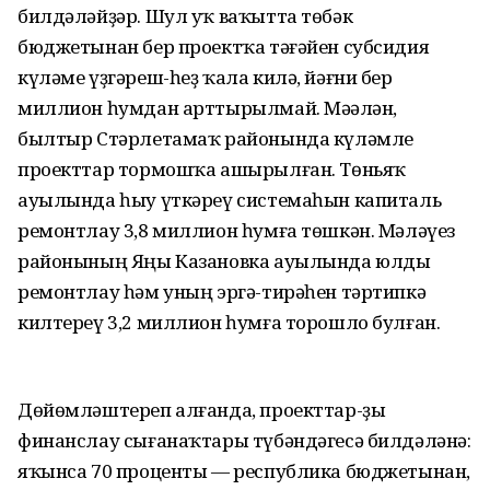
билдәләйҙәр. Шул уҡ ваҡытта төбәк
бюджетынан бер проектҡа тәғәйен субсидия
күләме үҙгәреш-һеҙ ҡала килә, йәғни бер
миллион һумдан арттырылмай. Мәҫәлән,
былтыр Стәрлетамаҡ районында күләмле
проекттар тормошҡа ашырылған. Төньяҡ
ауылында һыу үткәреү системаһын капиталь
ремонтлау 3,8 миллион һумға төшкән. Мәләүез
районының Яңы Казановка ауылында юлды
ремонтлау һәм уның эргә-тирәһен тәртипкә
килтереү 3,2 миллион һумға торошло булған.
Дөйөмләштереп алғанда, проекттар-ҙы
финанслау сығанаҡтары түбәндәгесә билдәләнә:
яҡынса 70 проценты — республика бюджетынан,