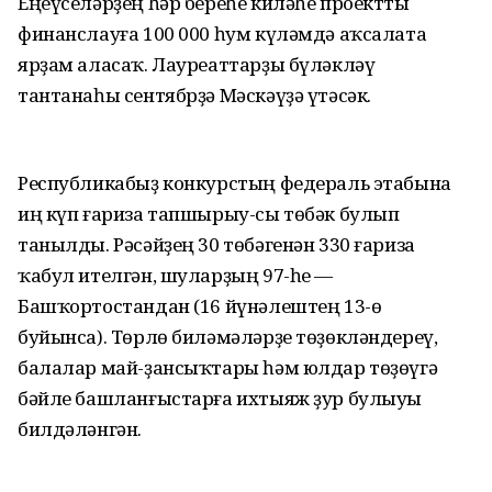
Еңеүселәрҙең һәр береһе киләһе проектты
финанслауға 100 000 һум күләмдә аҡсалата
ярҙам аласаҡ. Лауреаттарҙы бүләкләү
тантанаһы сентябрҙә Мәскәүҙә үтәсәк.
Республикабыҙ конкурстың федераль этабына
иң күп ғариза тапшырыу-сы төбәк булып
танылды. Рәсәйҙең 30 төбәгенән 330 ғариза
ҡабул ителгән, шуларҙың 97-һе —
Башҡортостандан (16 йүнәлештең 13-ө
буйынса). Төрлө биләмәләрҙе төҙөкләндереү,
балалар май-ҙансыҡтары һәм юлдар төҙөүгә
бәйле башланғыстарға ихтыяж ҙур булыуы
билдәләнгән.