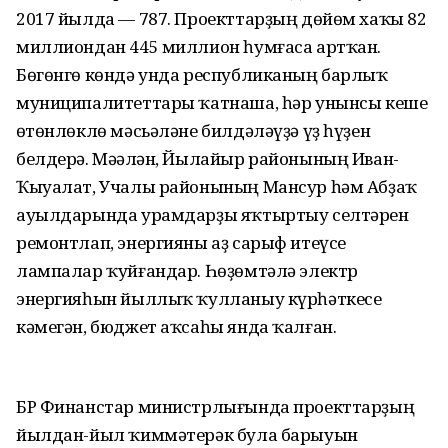
2017 йылда — 787. Проекттарҙың дөйөм хаҡы 82
миллиондан 445 миллион һумғаса артҡан.
Бөгөнгө көндә унда республиканың барлыҡ
муниципалитеттары ҡатнаша, һәр унынсы кеше
өҫтөнлөклө мәсьәләне билдәләүҙә үҙ һүҙен
белдерә. Мәҫәлән, Йылайыр районының Иван-
Ҡыуалат, Учалы районының Мансур һәм Абҙаҡ
ауылдарында урамдарҙы яҡтыртыу селтәрен
ремонтлап, энергияны аҙ сарыф итеүсе
лампалар ҡуйғандар. Һөҙөмтәлә электр
энергияһын йыллыҡ ҡулланыу күрһәткесе
кәмегән, бюджет аҡсаһы янда ҡалған.
БР Финанстар министрлығында проекттарҙың
йылдан-йыл ҡиммәтерәк була барыуын