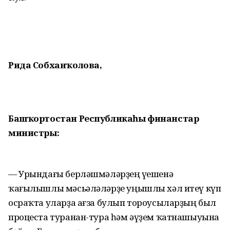
Рида Собханҡолова,
Башҡортостан Республикаһы
финанстар
министры:
— Урындағы берләшмәләрҙең үҫешенә
ҡағылышлы мәсьәләләрҙе уңышлы хәл итеү күп
осраҡта уларҙа ағза булып тороусыларҙың был
процеста туранан-тура һәм әүҙем ҡатнашыуына