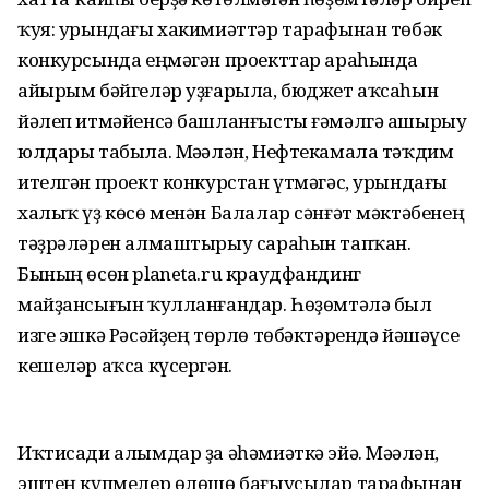
ҡуя: урындағы хакимиәттәр тарафынан төбәк
конкурсында еңмәгән проекттар араһында
айырым бәйгеләр уҙғарыла, бюджет аҡсаһын
йәлеп итмәйенсә башланғысты ғәмәлгә ашырыу
юлдары табыла. Мәҫәлән, Нефтекамала тәҡдим
ителгән проект конкурстан үтмәгәс, урындағы
халыҡ үҙ көсө менән Балалар сәнғәт мәктәбенең
тәҙрәләрен алмаштырыу сараһын тапҡан.
Бының өсөн planeta.ru краудфандинг
майҙансығын ҡулланғандар. Һөҙөмтәлә был
изге эшкә Рәсәйҙең төрлө төбәктәрендә йәшәүсе
кешеләр аҡса күсергән.
Иҡтисади алымдар ҙа әһәмиәткә эйә. Мәҫәлән,
эштең күпмелер өлөшө бағыусылар тарафынан