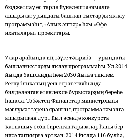
бюджетлау өс төрлө йүнәлештә ғәмәлгә
ашырыла: урындағы башлан-ғыстарҙы яҡлау
программаһы, «Аныҡ эштәр» һәм «Өфө
ихаталары» проекттары.
Улар араһында иң тәүге тәжрибә — урындағы
башланғыстарҙы яҡлау программаһы. Ул 2014
йылда башланды һәм 2030 йылға тиклем
Республиканың үҫеш стратегияһында
билдәләнгән өҫтөнлөклө бурыстарҙың береһе
һанала. Төбәктең Финанстар министрлығы
мәғлүмәттәренә ярашлы, программа ғәмәлгә
ашырылған дүрт йыл эсендә конкурста
ҡатнашыу өсөн бирелгән ғаризалар һаны бер
нисә тапҡырға артҡан: 2014 йылда 116 булһа,