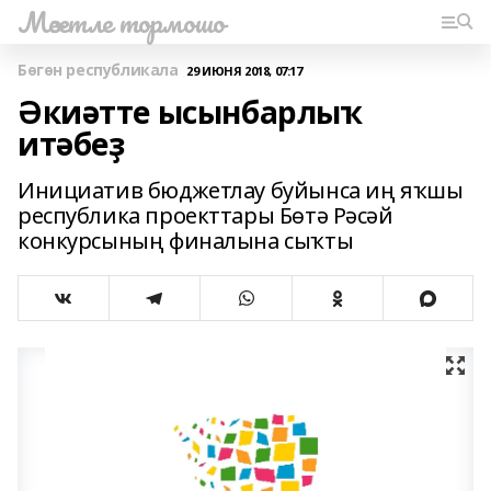
Мәсетле тормошо
Бөгөн республикала
29 ИЮНЯ 2018, 07:17
Әкиәтте ысынбарлыҡ
итәбеҙ
Инициатив бюджетлау буйынса иң яҡшы
республика проекттары Бөтә Рәсәй
конкурсының финалына сыҡты