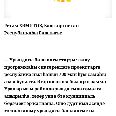
Рөстәм ХӘМИТОВ, Башҡортостан
Республикаһы Башлығы:
— Урындағы башланғыстарҙы яҡлау
программаһы сиктәрендәге проекттарға
республика йыл һайын 700 млн һум самаһы
аҡса йүнәлтә. Әгәр ошоғаса был программа
Урал аръяғы райондарында ғына ғәмәлгә
ашырылһа, хәҙер унда бөтә муниципаль
берәмектәр ҡатнаша. Ошо дүрт йыл эсендә
меңдән ашыу урындағы башланғысты