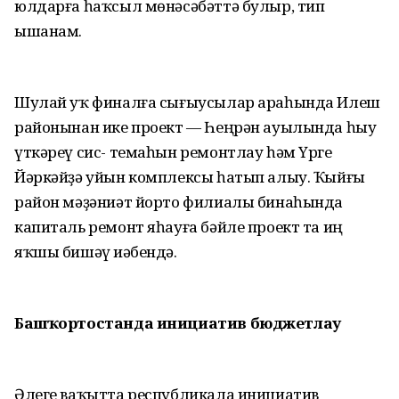
юлдарға һаҡсыл мөнәсәбәттә булыр, тип
ышанам.
Шулай уҡ финалға сығыусылар араһында Илеш
районынан ике проект — Һеңрән ауылында һыу
үткәреү сис- темаһын ремонтлау һәм Үрге
Йәркәйҙә уйын комплексы һатып алыу. Ҡыйғы
район мәҙәниәт йорто филиалы бинаһында
капиталь ремонт яһауға бәйле проект та иң
яҡшы бишәү иҫәбендә.
Башҡортостанда инициатив
бюджетлау
Әлеге ваҡытта республикала инициатив