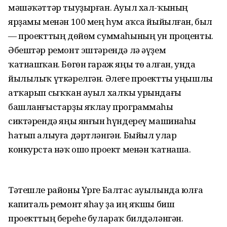
мәшәҡәттәр тыуҙырған. Ауыл хал-ҡының
ярҙамы менән 100 мең һум аҡса йыйылған, был
— проекттың дөйөм суммаһының ун проценты.
Әбештәр ремонт эштәрендә лә әүҙем
ҡатнашҡан. Бөгөн гараж яңы төҫ алған, унда
йылылыҡ үткәрелгән. Әлеге проектты уңышлы
атҡарып сыҡҡан ауыл халҡы урындағы
башланғыстарҙы яҡлау программаһы
сиктәрендә яңы янғын һүндереү машинаһы
һатып алыуға дәртләнгән. Быйыл улар
конкурста нәҡ ошо проект менән ҡатнаша.
Тәтешле районы Үрге Балтас ауылында юлға
капиталь ремонт яһау ҙа иң яҡшы биш
проекттың береһе булараҡ билдәләнгән.