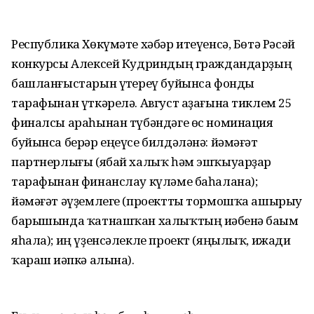
Республика Хөкүмәте хәбәр итеүенсә, Бөтә Рәсәй
конкурсы Алексей Кудриндың граждандарҙың
башланғыстарын үҫтереү буйынса фонды
тарафынан үткәрелә. Август аҙағына тиклем 25
финалсы араһынан түбәндәге өс номинация
буйынса берәр еңеүсе билдәләнә: йәмәғәт
партнерлығы (ябай халыҡ һәм эшҡыуарҙар
тарафынан финанслау күләме баһалана);
йәмәғәт әүҙемлеге (проектты тормошҡа ашырыу
барышында ҡатнашҡан халыҡтың иҫәбенә баҫым
яһала); иң үҙенсәлекле проект (яңылыҡ, ижади
ҡараш иҫәпкә алына).