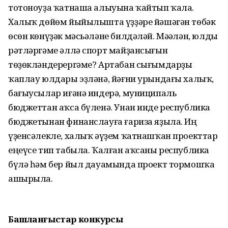
тотоноуҙа ҡатнаша алыуына ҡайтып ҡала.
Халыҡ дөйөм йыйылышта үҙҙәре йәшәгән төбәк
өсөн көнүҙәк мәсьәләне билдәләй. Мәҫәлән, юлды
рәтләргәме әллә спорт майҙансығын
төҙөкләндерергәме? Артабан сығымдарҙы
ҡаплау юлдары эҙләнә, йәғни урындағы халыҡ,
бағыусылар иғәнә индерә, муниципаль
бюджеттан аҡса бүленә. Унан инде республика
бюджетынан финанслауға ғариза яҙыла. Иң
үҙенсәлекле, халыҡ әүҙем ҡатнашҡан проекттар
еңеүсе тип табыла. Ҡалған аҡсаны республика
бүлә һәм бер йыл дауамында проект тормошҡа
ашырыла.
Башланғыстар конкурсы