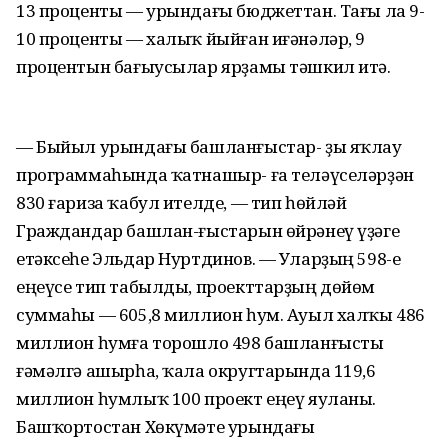
13 проценты — урындағы бюджеттан. Тағы ла 9-
10 проценты — халыҡ йыйған иғәнәләр, 9
процентын бағыусылар ярҙамы тәшкил итә.
— Быйыл урындағы башланғыстар- ҙы яҡлау
программаһында ҡатнашыр- ға теләүселәрҙән
830 ғариза ҡабул ителде, — тип һөйләй
Граждандар башлан-ғыстарын өйрәнеү үҙәге
етәксеһе Эльдар Нуртдинов. — Уларҙың 598-е
еңеүсе тип табылды, проекттарҙың дөйөм
суммаһы — 605,8 миллион һум. Ауыл халҡы 486
миллион һумға торошло 498 башланғысты
ғәмәлгә ашырһа, ҡала округтарында 119,6
миллион һумлыҡ 100 проект еңеү яуланы.
Башҡортостан Хөкүмәте урындағы