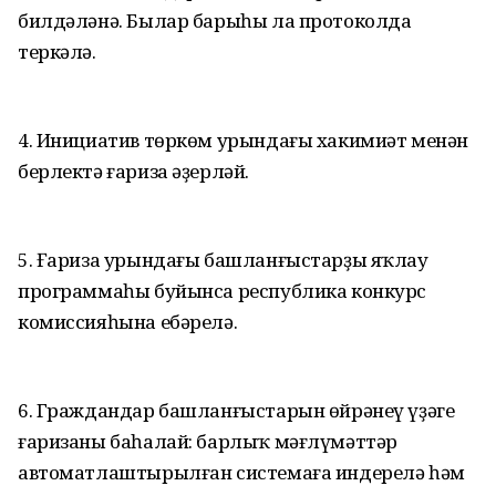
билдәләнә. Былар барыһы ла протоколда
теркәлә.
4. Инициатив төркөм урындағы хакимиәт менән
берлектә ғариза әҙерләй.
5. Ғариза урындағы башланғыстарҙы яҡлау
программаһы буйынса республика конкурс
комиссияһына ебәрелә.
6. Граждандар башланғыстарын өйрәнеү үҙәге
ғаризаны баһалай: барлыҡ мәғлүмәттәр
автоматлаштырылған системаға индерелә һәм