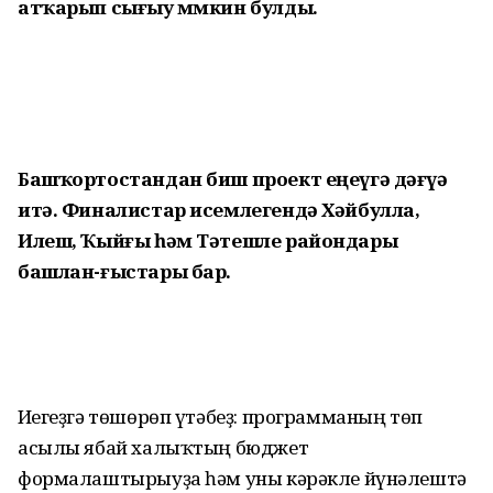
атҡарып сығыу мөмкин булды.
Башҡортостандан биш проект еңеүгә дәғүә
итә. Финалистар исемлегендә Хәйбулла,
Илеш, Ҡыйғы һәм Тәтешле райондары
башлан-ғыстары бар.
Иҫегеҙгә төшөрөп үтәбеҙ: программаның төп
асылы ябай халыҡтың бюджет
формалаштырыуҙа һәм уны кәрәкле йүнәлештә