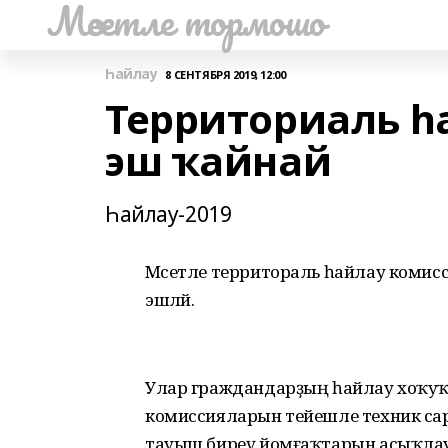
Мәсетле тормошо
Һайлау
8 СЕНТЯБРЯ 2019, 12:00
Территориаль һ
эш ҡайнай
Һайлау-2019
Мәсетле территораль һайлау комисси
эшләй.
Улар граждандарҙың һайлау хоҡуҡта
комиссияларын тейешле техник сара
тауыш биреү йомғаҡтарын асыҡлауҙ