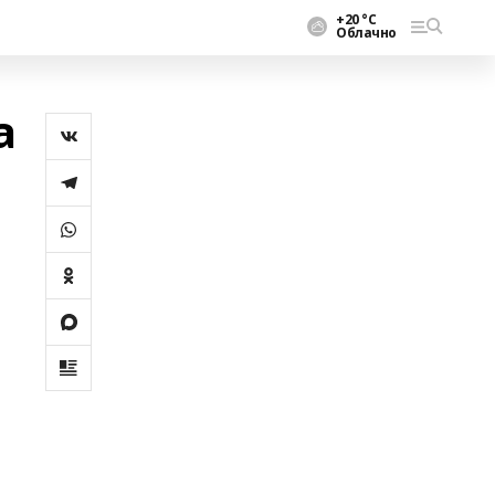
+20 °С
Облачно
а