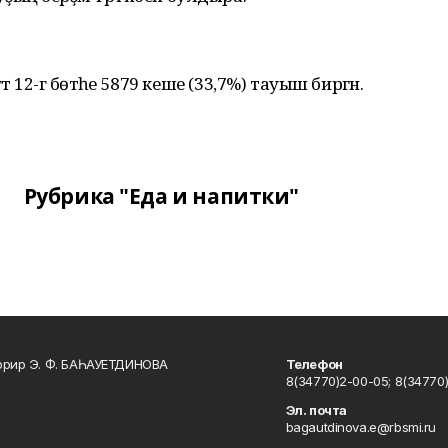
 12-гә бөтәһе 5879 кеше (33,7%) тауыш биргән.
Рубрика "Еда и напитки"
ррир Э. Ф. БАҺАУЕТДИНОВА
Телефон
8(34770)2-00-05; 8(34770)
Эл. почта
bagautdinova.e@rbsmi.ru