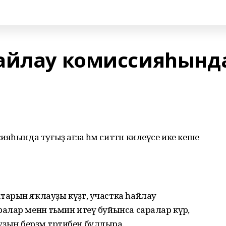
айлау комиссияһынд
яһында туғыҙ ағза һәм ситтән килеүсе ике кеше
рын яҡлауҙы күҙәтә, участка һайлау
лар менән тәьмин итеү буйынса саралар күрә,
ың берҙәм тәртибен булдыра.