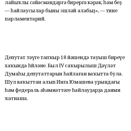
лайыҡлы сәйәсмәндәргә бирергә кәрәк, һәм беҙ
— һайлаусылар быны эшләй алабыҙ», — тине
парламентарий.
Депутат тәүге тапҡыр 18 йәшендә тауыш биреүе
хаҡында һөйләне. Был IV саҡырылыш Дәүләт
Думаһы депутаттарын һайлаған ваҡытта була.
Шул ваҡыттан алып Инга Юмашева урындағы
һәм федераль әһәмиәттәге һайлауҙарҙа даими
ҡатнаша.