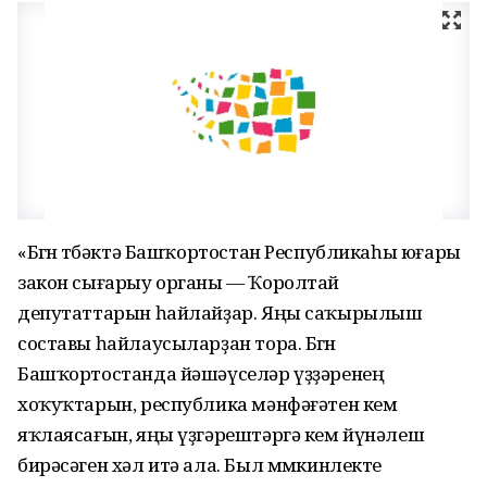
«Бөгөн төбәктә Башҡортостан Республикаһы юғары
закон сығарыу органы — Ҡоролтай
депутаттарын һайлайҙар. Яңы саҡырылыш
составы һайлаусыларҙан тора. Бөгөн
Башҡортостанда йәшәүселәр үҙҙәренең
хоҡуҡтарын, республика мәнфәғәтен кем
яҡлаясағын, яңы үҙгәрештәргә кем йүнәлеш
бирәсәген хәл итә ала. Был мөмкинлекте