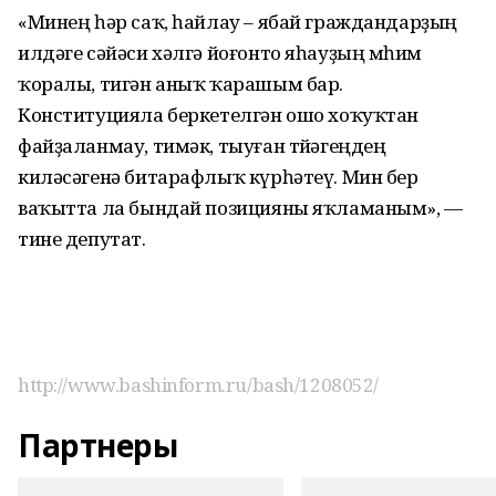
«Минең һәр саҡ, һайлау – ябай граждандарҙың
илдәге сәйәси хәлгә йоғонто яһауҙың мөһим
ҡоралы, тигән аныҡ ҡарашым бар.
Конституцияла беркетелгән ошо хоҡуҡтан
файҙаланмау, тимәк, тыуған төйәгеңдең
киләсәгенә битарафлыҡ күрһәтеү. Мин бер
ваҡытта ла бындай позицияны яҡламаным», —
тине депутат.
http://www.bashinform.ru/bash/1208052/
Партнеры