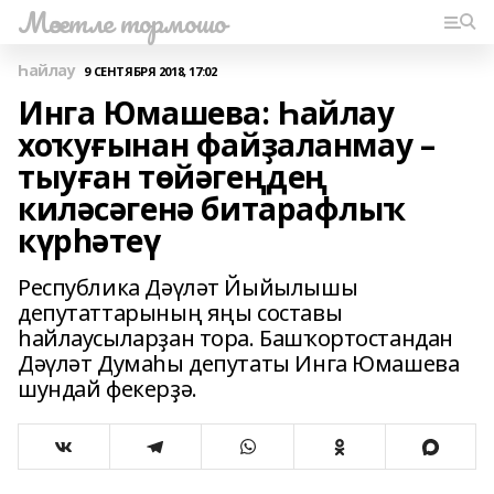
Мәсетле тормошо
Һайлау
9 СЕНТЯБРЯ 2018, 17:02
Инга Юмашева: Һайлау
хоҡуғынан файҙаланмау –
тыуған төйәгеңдең
киләсәгенә битарафлыҡ
күрһәтеү
Республика Дәүләт Йыйылышы
депутаттарының яңы составы
һайлаусыларҙан тора. Башҡортостандан
Дәүләт Думаһы депутаты Инга Юмашева
шундай фекерҙә.