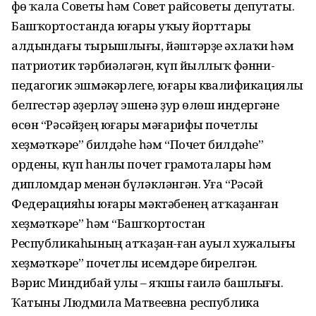
Өфө ҡала Советы һәм Совет райсоветы депутаты.
Башҡортостанда юғары уҡыу йорттары
алдындағы тырышлығы, йәштәрҙе әхлаҡи һәм
патриотик тәрбиәләгән, күп йыллыҡ фәнни-
педагогик эшмәкәрлеге, юғары квалификациялы
белгестәр әҙерләү эшенә ҙур өлөш индергәне
өсөн “Рәсәйҙең юғары мәғарифы почетлы
хеҙмәткәре” билдәһе һәм “Почет билдәһе”
ордены, күп һанлы почет грамоталары һәм
дипломдар менән бүләкләнгән. Уға “Рәсәй
Федерацияһы юғары мәктәбенең атҡаҙанған
хеҙмәткәре” һәм “Башҡортостан
Республикаһының атҡаҙан-ған ауыл хужалығы
хеҙмәткәре” почетлы исемдәре бирелгән.
Вәрис Миндибай улы – яҡшы ғаилә башлығы.
Ҡатыны Людмила Матвеевна республика