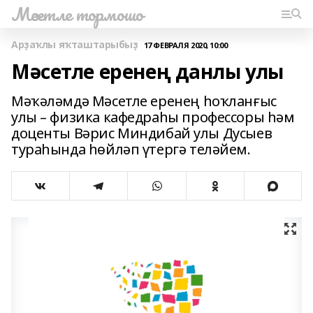
Мәсетле тормошо
Арҙаҡлы яҡташтарыбыҙ
17 ФЕВРАЛЯ 2020, 10:00
Мәсетле еренең данлы улы
Мәҡәләмдә Мәсетле еренең һоҡланғыс
улы – физика кафедраһы профессоры һәм
доценты Вәрис Миндибай улы Дусыев
тураһында һөйләп үтергә теләйем.