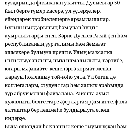
вуздарында физиканан уҡытты. Дусыевтар 50
йыл бергә ғүмер кисерә, ул үҫтерҙеләр,
ейәндәрен тәрбиәләшергә ярҙамлашалар.
Һуғыш йылдарының һәм унан һуңғы
ауырлыҡтарҙы еңеп, Вәрис Дусыев Рәсәй-ҙең һәм
республиканың ҙур ғалимы һәм йәмәғәт
эшмәкәре булыуға иреште. Уның маҡсатҡа
ынтылыусанлығы, ныҡышмалылығы, тәртибе,
юғары мәҙәниәте, кешеләргә хөрмәт менән
ҡарауы һоҡланыу той-ғоһо уята. Ул бөгөн дә
коллегалары, студенттар һәм халыҡ араһында
ҙур абруй менән файҙалана. Районға ауыл
хужалығы белгестәре әҙерләргә ярҙам итте, Өфөлә
яҡташтар берләшмәһе булдырыуға өлөш
индерҙе.
Бына ошондай һоҡланғыс кеше тыуып үҫкән һәм