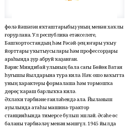
Өфөлә йәшәгән яҡташтарыбыҙ уның менән хаҡлы
ғорурлана. Ул республика етәкселеге,
Башҡортостандың һәм Рәсәй-ҙең юғары уҡыу
йорттары уҡытыусылары һәм профессорҙары
араһында ҙур абруй ҡаҙанған.
Вәрис Миндибай улының бала сағы Бөйөк Ватан
һуғышы йылдарына тура килә. Нәҡ ошо ваҡытта
уның характеры формалаша һәм тормошҡа
дөрөҫ ҡараш барлыҡҡа килә.
Әхлаҡи тәрбиәне ғаиләһендә ала. Йыланыш
ауылында атаһы машина-трактор
станцияһында тимерсе булып эшләй. Әсәһе өс
баланы тәрбиәләү менән мәшғүл. 1945 йылда