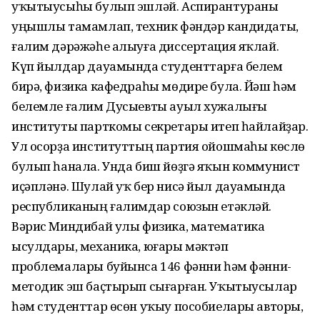
уҡытыусыһы булып эшләй. Аспирантураны
уңышлы тамамлап, техник фәндәр кандидаты,
ғалим дәрәжәһе алыуға диссертация яҡлай.
Күп йылдар дауамында студенттарға белем
бирә, физика кафедраһы мөдире була. Йәш һәм
белемле ғалим Дусыевты ауыл хужалығы
институты парткомы секретары итеп һайлайҙар.
Ул осорҙа институттың партия ойошмаһы көслө
булып һанала. Унда биш йөҙгә яҡын коммунист
иҫәпләнә. Шулай уҡ бер нисә йыл дауамында
республиканың ғалимдар союзын етәкләй.
Вәрис Миндибай улы физика, математика
ысулдары, механика, юғары мәктәп
проблемалары буйынса 146 фәнни һәм фәнни-
методик эш баҫтырып сығарған. Уҡытыусылар
һәм студенттар өсөн уҡыу пособиелары авторы,