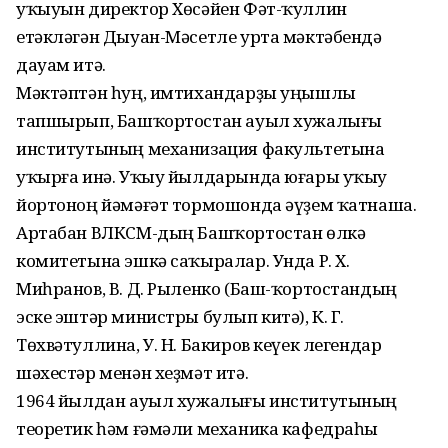
уҡыуын директор Хөсәйен Фәт-ҡуллин
етәкләгән Дыуан-Мәсетле урта мәктәбендә
дауам итә.
Мәктәптән һуң, имтихандарҙы уңышлы
тапшырып, Башҡортостан ауыл хужалығы
институтының механизация факультетына
уҡырға инә. Уҡыу йылдарында юғары уҡыу
йортоноң йәмәғәт тормошонда әүҙем ҡатнаша.
Артабан ВЛКСМ-дың Башҡортостан өлкә
комитетына эшкә саҡыралар. Унда Р. Х.
Миһранов, В. Д. Рыленко (Баш-ҡортостандың
эске эштәр министры булып китә), К. Г.
Төхвәтуллина, У. Н. Бакиров кеүек легендар
шәхестәр менән хеҙмәт итә.
1964 йылдан ауыл хужалығы институтының
теоретик һәм ғәмәли механика кафедраһы