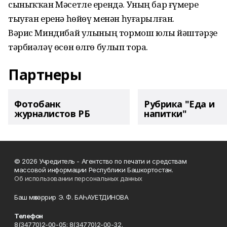
сыныҡҡан Мәсетле ерендә. Уның бар ғүмере
тыуған еренә һөйөү менән һуғарылған.
Вәрис Миндибай улының тормош юлы йәштәрҙе
тәрбиәләү өсөн өлгө булып тора.
Партнеры
Фотобанк
Рубрика "Еда и
журналистов РБ
напитки"
© 2026 Учредитель - Агентство по печати и средствам
массовой информации Республики Башкортостан.
Об использовании персональных данных
Баш мөхәррир Э. Ф. БАҺАУЕТДИНОВА
Телефон
8(34770)2-00-05; 8(34770)2-00-32.