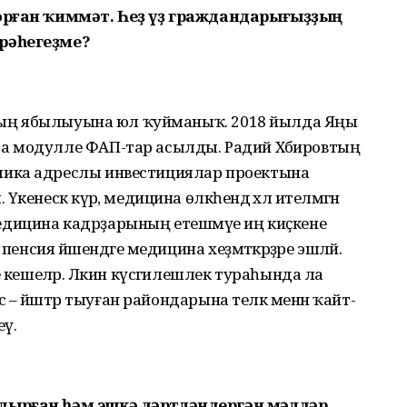
торған ҡиммәт. Һеҙ үҙ граждандарығыҙҙың
рәһегеҙме?
арҙың ябылыуына юл ҡуйманыҡ. 2018 йылда Яңы
а модулле ФАП-тар асылды. Радий Хәбировтың
ика адреслы инвестициялар проектына
енескә күрә, медицина өлкәһендә хәл ителмәгән
н медицина кадрҙарының етешмәүе иң киҫкене
пенсия йәшендәге медицина хеҙмәткәрҙәре эшләй.
е кешеләр. Ләкин күсәгилешлек тураһында ла
с – йәштәр тыуған райондарына теләк менән ҡайт-
еү.
дырған һәм эшкә дәртләндергән мәлдәр