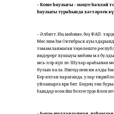
– Кеше һаулығы – мәңге һаҡлай 
һаулығы тураһында хәстәрлек кү
– Әлбиттә. Иң мөһиме, беҙ ФАП- т
Мөслим һәм Октябрьск ауылдарынд
тамамланмаған төҙөлөштө республ
индерергә ҡушыуы мөһим мәл булды. Үк
мәсьә-ләләр күп әле. Шулар араһына
булып ҡала. Нигеҙҙә пенсия алды һәм 
Бер яҡтан ҡарағанда, улар тәжрибәл
уйланырға кәрәк бит. Беҙҙең төп буры
һындар өсөн йәш белгестәрҙе йәлеп ит
– Һеҙҙе шатландырған, илһамлан