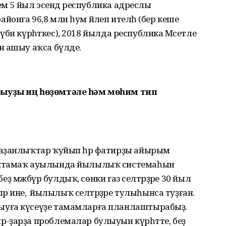
лем 5 йыл эсендә республика адреслы
онға 96,8 млн һум йәлеп ителһә (бер кеше
түбән күрһәткес), 2018 йылда республика Мәсетле
н ашыу аҡса бүлде.
ыуҙы иң һөҙөмтәле һәм мөһим тип
ҡаҙанлыҡтар ҡуйып һәр фатирҙы айырым
Ыҡтамаҡ ауылында йылылыҡ системаһын
 беҙ мәжбүр булдыҡ, сөнки газ селтәрҙәре 30 йыл
әр ине, ә йылылыҡ селтәрҙәре тулыһынса туҙған.
уға күсеүҙе тамамларға планлаштырабыҙ.
-ҙарҙа проблемалар булыуын күрһәтте, беҙ