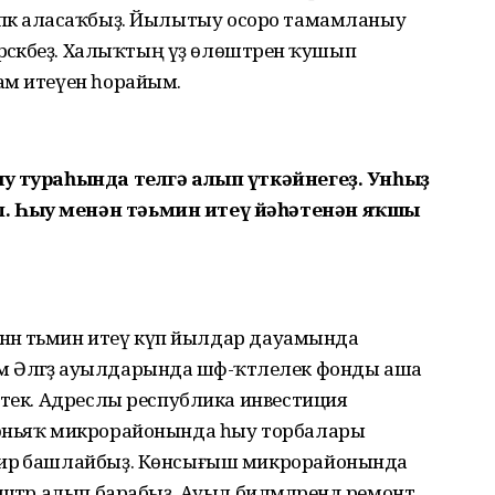
 иҫәпкә аласаҡбыҙ. Йылытыу осоро тамамланыу
рәсәкбеҙ. Халыҡтың үҙ өлөштәрен ҡушып
ам итеүен һорайым.
ыу тураһында телгә алып үткәйнегеҙ. Унһыҙ
. Һыу менән тәьмин итеү йәһәтенән яҡшы
енән тәьмин итеү күп йылдар дауамында
һәм Әләгәҙ ауылдарында шәф-ҡәтлелек фонды аша
штек. Адреслы республика инвестиция
Көньяҡ микрорайонында һыу торбалары
ирә башлайбыҙ. Көнсығыш микрорайонында
штәр алып барабыҙ. Ауыл биләмәләрендә ремонт