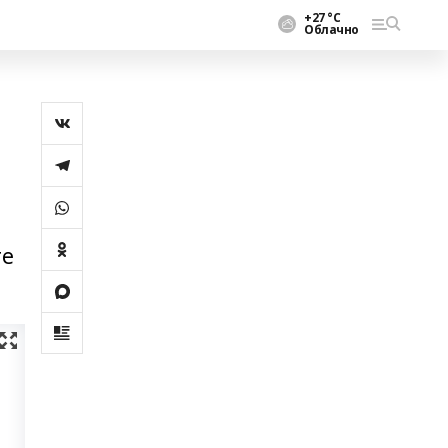
+27 °С
Облачно
н
те