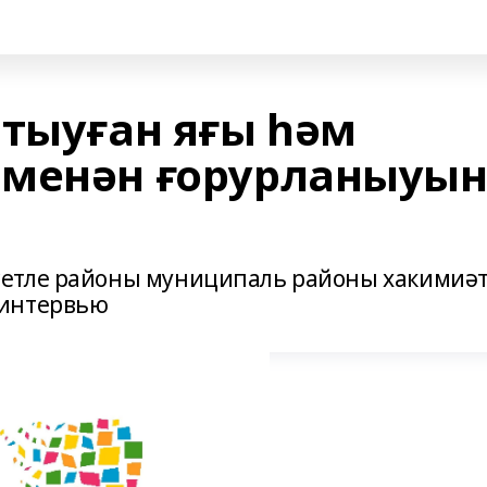
 тыуған яғы һәм
 менән ғорурланыуы
сетле районы муниципаль районы хакимиә
 интервью