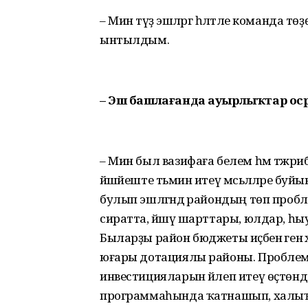
– Мин тәүҙә эшләргә һәләтле команда т
ынтылдым.
– Эш башлағанда ауырлыҡтар о
– Мин был вазифаға белем һәм тәжри
йәшәйеште тәьмин итеү мәсьәләләре 
булып эшләгәндә райондың төп пробл
сиратта, йәшәү шарттары, юлдар, һыу, у
Быларҙы район бюджеты иҫәбенә генә 
юғары дотациялы районы. Проблемал
инвестицияларын йәлеп итеү өҫтөнд
программаһында ҡатнашып, халыҡтың үҙ