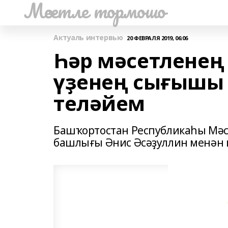
Мәсетле тормошо
Актуаль интервью
20 ФЕВРАЛЯ 2019, 06:06
Һәр мәсетленең
үҙенең сығышы
теләйем
Башҡортостан Республикаһы Мә
башлығы Әнис Әсәҙуллин менән