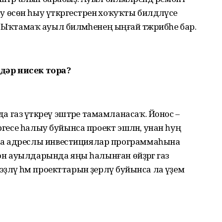
сөн һыу үткәргестәренә хоҡуҡты билдәләүсе
есе Ыҡтамаҡ ауыл биләмәһенең ыңғай тәжрибәһе бар.
лдәр нисек тора?
газ үткәреү эштәре тамамланасаҡ. Йонос –
ргесе һалыу буйынса проект эшләнә, унан һуң
ка адреслы инвестициялар программаһына
йон ауылдарында яңы һалынған өйҙәргә газ
әү һәм проекттарын әҙерләү буйынса ла әүҙем