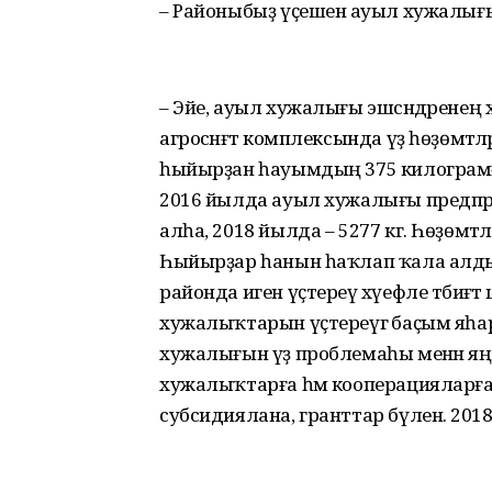
– Районыбыҙ үҫешенә ауыл хужалығы 
– Эйе, ауыл хужалығы эшсәндәренең х
агросәнәғәт комплексында үҙ һөҙөмтә
һыйырҙан һауымдың 375 килограмға 
2016 йылда ауыл хужалығы предпр
алһа, 2018 йылда – 5277 кг. Һөҙөмтә
Һыйырҙар һанын һаҡлап ҡала алдыҡ: 
районда иген үҫтереү хәүефле тәби
хужалыҡтарын үҫтереүгә баҫым яһар
хужалығын үҙ проблемаһы менән яңғ
хужалыҡтарға һәм кооперацияларға
субсидиялана, гранттар бүленә. 201