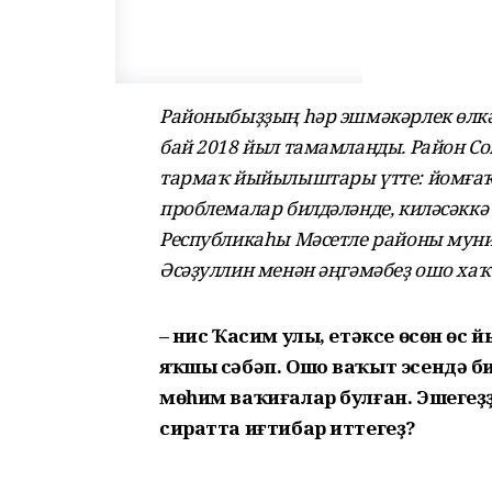
Районыбыҙҙың һәр эшмәкәрлек өлкә
бай 2018 йыл тамамланды. Район С
тармаҡ йыйылыштары үтте: йомғаҡ
проблемалар билдәләнде, киләсәккә
Республикаһы Мәсетле районы мун
Әсәҙуллин менән әңгәмәбеҙ ошо хаҡ
– Әнис Ҡасим улы, етәксе өсөн өс
яҡшы сәбәп. Ошо ваҡыт эсендә б
мөһим ваҡиғалар булған. Эшегеҙ
сиратта иғтибар иттегеҙ?