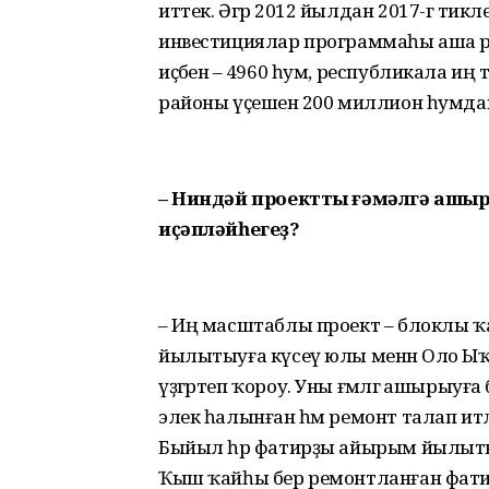
иттек. Әгәр 2012 йылдан 2017-гә тик
инвестициялар программаһы аша рай
иҫәбенә – 4960 һум, республикала иң 
районы үҫешенә 200 миллион һумда
– Ниндәй проектты ғәмәлгә ашыр
иҫәпләйһегеҙ?
– Иң масштаблы проект – блоклы 
йылытыуға күсеү юлы менән Оло 
үҙгәртеп ҡороу. Уны ғәмәлгә ашырыуға
элек һалынған һәм ремонт талап итәл
Быйыл һәр фатирҙы айырым йылыты
Ҡыш ҡайһы бер ремонтланған фатир