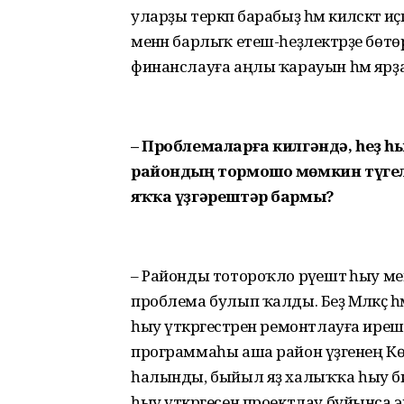
уларҙы теркәп барабыҙ һәм киләсәктә
менән барлыҡ етеш-һеҙлектәрҙе бөтө
финанслауға аңлы ҡарауын һәм ярҙ
– Проблемаларға килгәндә, һеҙ һ
райондың тормошо мөмкин түгел
яҡҡа үҙгәрештәр бармы?
– Районды тотороҡло рәүештә һыу м
проблема булып ҡалды. Беҙ Мәләкәҫ 
һыу үткәргестәрен ремонтлауға ире
программаһы аша район үҙәгенең 
һалынды, быйыл яҙ халыҡҡа һыу б
һыу үткәргесен проектлау буйынса э