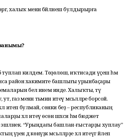
өҙөргә, халыҡ менән бәйләнеш булдырырға
сранымы?
бә туплап килдем. Төҙөлөш, иҡтисади үҫеш һәм
буйынса район хакимиәте башлығы урынбаҫары
емаларын белә инем инде. Халыҡты, тәү
т, газ менән тәьмин итеү мәсьәләләре борсой.
хәл итеп булмай, сөнки беҙ – республиканың
арҙы хәл итеү өсөн шәхси һәм бюджет
ә эшләнек. “Урындағы башлан-ғыстарҙы хуплау”
ен дә көнүҙәк мәсьәләләрҙе хәл итеүгә йәлеп