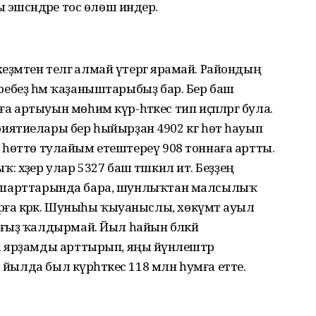
эшсәндәре тос өлөш индерә.
еҙмәтен телгә алмай үтергә ярамай. Райондың
ләребеҙ һәм ҡаҙаныштарыбыҙ бар. Бер баш
артыуын мөһим күр-һәткес тип иҫәпләргә була.
иятиелары бер һыйырҙан 4902 кг һөт һауып
лә һөттө тулайым етештереү 908 тоннаға артты.
хәҙер улар 5327 баш тәшкил итә. Беҙҙең
ғәт шарттарында бара, шунлыҡтан малсылыҡ
ға кәрәк. Шуныһы ҡыуаныслы, хөкүмәт ауыл
ыҙ ҡалдырмай. Йыл һайын бәләкәй
 ярҙамды арттырып, яңы йүнәлештәр
8 йылда был күрһәткес 118 млн һумға етте.