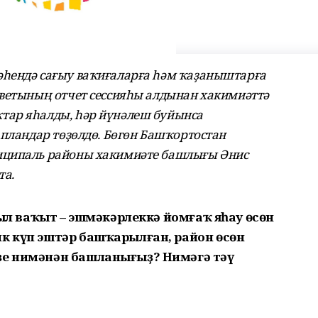
һендә сағыу ваҡиғаларға һәм ҡаҙаныштарға
оветының отчет сессияһы алдынан хакимиәттә
тар яһалды, һәр йүнәлеш буйынса
 пландар төҙөлдө. Бөгөн Башҡортостан
иципаль районы хакимиәте башлығы Әнис
та.
 йыл ваҡыт – эшмәкәрлеккә йомғаҡ яһау өсөн
ик күп эштәр башҡарылған, район өсөн
ҙе нимәнән башланығыҙ? Нимәгә тәү