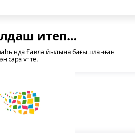
лдаш итеп…
анаһында Ғаилә йылына бағышланған
н сара үтте.