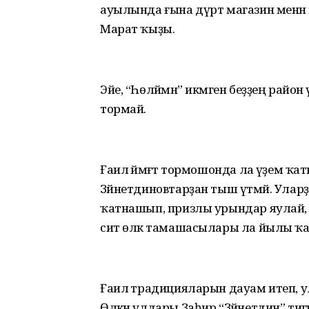
ауылында ғына дүрт магазин менән 
Марат ҡыҙы.
Эйе, “Һөләймән” икмәген беҙҙең район 
тормай.
Ғаилә йәмәғәт тормошонда ла әүҙем ҡа
Зәйнетдиновтарҙан тыш үтмәй. Уларҙы
ҡатнашып, призлы урындар яулай, 
сит өлкә тамашасылары ла йылы ҡаб
Ғаилә традицияларын дауам итеп, улар
Өлкән улдары Заһир “Зәйнетдин” тиг