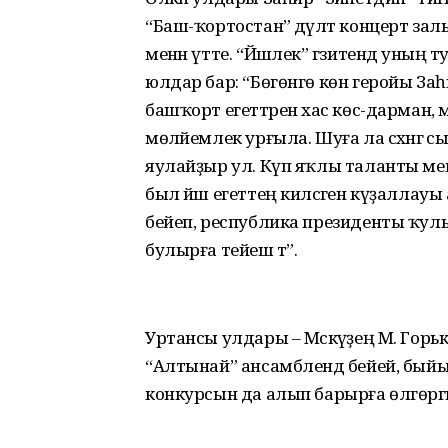
“Баш-ҡортостан” дәүләт концерт за
менән үтте. “Йәшлек” гәзитендә уның
юлдар бар: “Бөгөнгө көн геройы За
башҡорт егеттәренә хас көс-дарман,
мөләйемлек урғыла. Шуға ла сәхнәгә 
яулайҙыр ул. Күп яҡлы таланты мен
был йәш егеттең киләсәген күҙаллауы ау
бейеп, республика президенты ҡул
булырға тейеш тә”.
Уртансы улдары – Мәскәүҙең М. Горьк
“Алтынай” ансамблендә бейей, бы
конкурсын да алып барырға өлгөргә