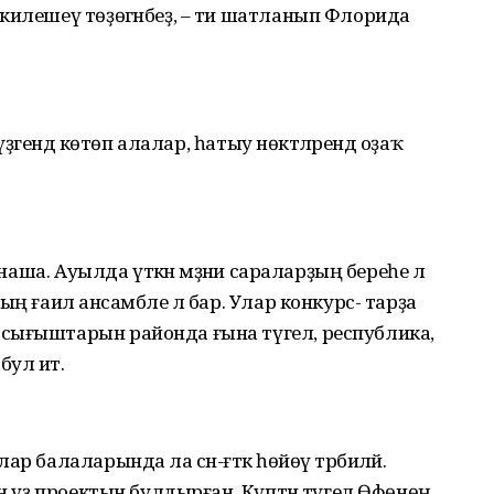
килешеү төҙөгәнбеҙ, – ти шатланып Флорида
үҙәгендә көтөп алалар, һатыу нөктәләрендә оҙаҡ
тнаша. Ауылда үткән мәҙәни сараларҙың береһе лә
ң ғаилә ансамбле лә бар. Улар конкурс- тарҙа
сығыштарын районда ғына түгел, республика,
ул итә.
 балаларында ла сән-ғәткә һөйөү тәрбиәләй.
ән үҙ проектын булдырған. Күптән түгел Өфөнөң