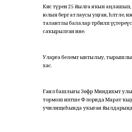
Кисә түренә 25 йылға яҡын аңлашы
юлын бергә атлаусы уңған, һәләтле, и
талантлы балалар тәрбиәләп үҫтереүс
саҡырылған ине.
Уларға белемгә ынтылыу, тырышлыҡ, 
хас.
Ғаилә башлығы Зөфәр Миндиәхмәт улы
тормош иптәше Флорида Марат ҡыҙы
училищеһында уҡыған йылдарынд