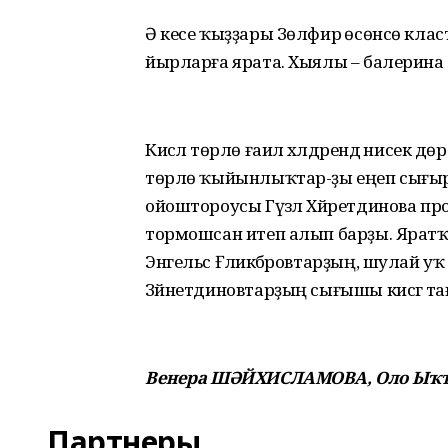
Ә кесе ҡыҙҙары Зөлфирә өсөнсө класт
йырларға ярата. Хыялы – балерина
Кисәлә төрлө ғаилә хәлдәрендә нисек дөр
төрлө ҡыйынлыҡтар-ҙы еңеп сығырға 
ойоштороусы Гүзәл Хәйретдинова про
тормошсан итеп алып барҙы. Яратҡан
Энгельс Ғәлиәкбәровтарҙың, шулай уҡ
Зәйнетдиновтарҙың сығышы кисәгә тағы
Венера ШӘЙХИСЛАМОВА, Оло Ыҡт
Партнеры