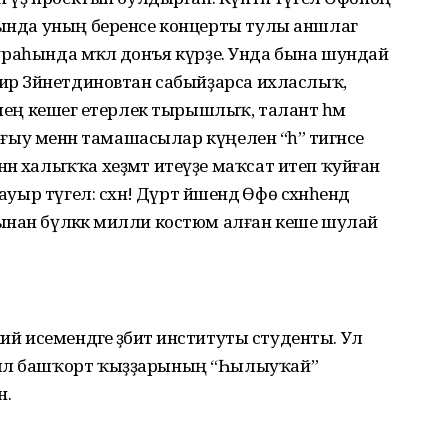
лында уның беренсе концерты тулы аншлаг
 тураһында мәҡәлә донъя күрҙе. Унда бына шундай
һир Зәйнетдиновтан сабыйҙарса ихласлыҡ,
 мең кешегә етерлек тырышлыҡ, талант һәм
сығыу менән тамашасылар күңелен “һә” тигәнсе
ән халыҡҡа хеҙмәт итеүҙе маҡсат итеп ҡуйған
ыр түгел: сәхнә! Дүрт йәшендә Өфө сәхнәһендә
ынан бүләккә милли костюм алған кеше шулай
ий исемендәге әҙәбиәт институты студенты. Ул
йыл башҡорт ҡыҙҙарының “Һылыуҡай”
н.