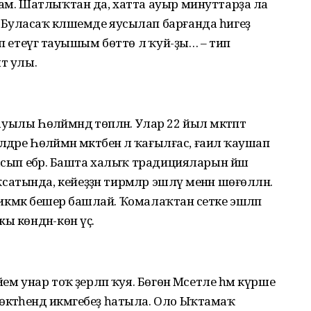
там. Шатлыҡтан да, хатта ауыр минуттарҙа ла
Буласаҡ кәләшемде яусылап барғанда һигеҙ
п етеүгә тауышым бөттө лә ҡуй-ҙы… – тип
әт улы.
уылы Һөләймәндә төпләнә. Улар 22 йыл мәктәптә
ре Һөләймән мәктәбенә лә ҡағылғас, ғаилә ҡаушап
асып ебәрә. Башта халыҡ традицияларын йәш
ында, кейеҙҙән тирмәләр эшләү менән шөғөлләнә.
 икмәк бешерә башлай. Ҡомалаҡтан әсетке эшләп
 көндән-көн үҫә.
ем унар тоҡ әҙерләп ҡуя. Бөгөн Мәсетле һәм күрше
тәһендә икмәгебеҙ һатыла. Оло Ыҡтамаҡ