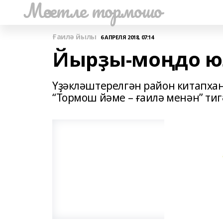
Мәсетле тормошо
Ғаилә йылы
6 АПРЕЛЯ 2018, 07:14
Йырҙы-моңдо ю
Үҙәкләштерелгән район китапх
“Тормош йәме – ғаилә менән” тигә