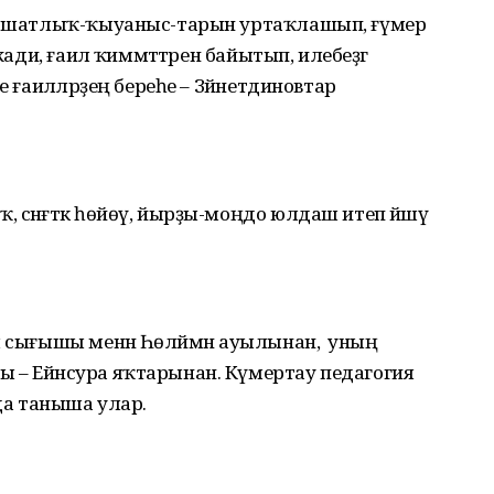
п, шатлыҡ-ҡыуаныс-тарын уртаҡлашып, ғүмер
жади, ғаилә ҡиммәттәрен байытып, илебеҙгә
е ғаиләләрҙең береһе – Зәйнетдиновтар
сәнғәткә һөйөү, йырҙы-моңдо юлдаш итеп йәшәү
 сығышы менән Һөләймән ауылынан, ә уның
 – Ейәнсура яҡтарынан. Күмертау педагогия
а таныша улар.