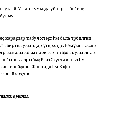
а уҡый. Ул да ҡумыҙҙа уйнарға, бейергә,
 булыу.
өҫ ҡарарҙар ҡабул итергә һәм бала тәрбиәләгәндә
өйрәткән уйындар үткәрелде. Ғөмүмән, кисәне
грамманы йөкмәткеле итеп төҙөгән: уны йәнле,
 йырсыларыбыҙ Рәғиҙә Сәхәүетдинова һәм
 кисә геройҙары Флорида һәм Зөфәр
 ла йәм өҫтәне.
амаҡ ауылы.