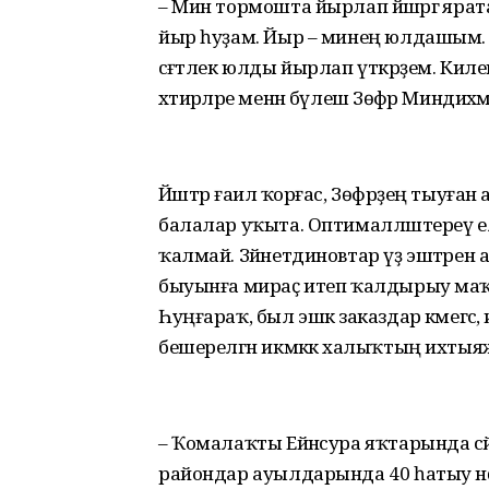
– Мин тормошта йырлап йәшәргә яра
йыр һуҙам. Йыр – минең юлдашым. 
сәғәтлек юлды йырлап үткәрҙем. Киле
хәтирәләре менән бүлешә Зөфәр Миндиәхм
Йәштәр ғаилә ҡорғас, Зөфәрҙең тыуған а
балалар уҡыта. Оптималләштереү елдә
ҡалмай. Зәйнетдиновтар үҙ эштәрен 
быуынға мираҫ итеп ҡалдырыу маҡсат
Һуңғараҡ, был эшкә заказдар кәмегәс,
бешерелгән икмәккә халыҡтың ихтыяжы
– Ҡомалаҡты Ейәнсура яҡтарында әсәй
райондар ауылдарында 40 һатыу нөк