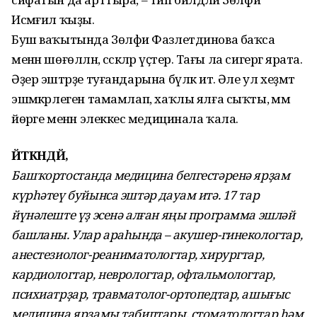
Исмәғил ҡыҙы.
Буш ваҡытында Зөлфиә Фазлетдинова баҡса
менән шөғөлләнә, сәскәләр үҫтерә. Тағы ла сигергә ярата.
Әҙер эштәрҙе туғандарына бүләк итә. Әле ул хеҙмәт
эшмәкәрлеген тамамлап, хаҡлы ялға сыҡты, әммә
йөрәге менән элеккесә медицинала ҡала.
ӘЙТКӘНДӘЙ,
Башҡортостанда медицина белгестәренә ярҙам
күрһәтеү буйынса эштәр дауам итә. 17 тар
йүнәлеште үҙ эсенә алған яңы программа эшләй
башланы. Улар араһында – акушер-гинекологтар,
анестезиолог-реаниматологтар, хирургтар,
кардиологтар, неврологтар, офтальмологтар,
психиатрҙар, травматолог-ортопедтар, ашығыс
медицина ярҙамы табиптары, стоматологтар һәм