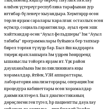
өлкәһен үҫтереүгә республика тарафынан ҙур
иғтибар бүленеүе ҡыуандыра. Хеҙмәткәрҙәр өсөн
төрлө ярҙам саралары ҡаралған: остазлыҡ өсөн
өҫтәмәләр, социаль гарантиялар, ә ауыл еренә эшкә
ҡайтҡандар өсөн “Ауыл фельдшеры” һәм “Ауыл
табибы” программалары буйынса бер тапҡыр
бирелә торған түләүҙәр бар. Был йәш кадрҙарға
тиҙерәк яраҡлашырға һәм үҙҙәрен һөнәрҙәрендә
ышаныслы тойорға ярҙам итә. Үҙәк район
дауаханаһына һәм поликлиникаға яңы
ҡорамалдар, әйтәйек, УЗИ аппараттары,
лаборатория анализаторҙары, операция һәм
процедура кабинеттары өсөн ҡорамалдар
даими килтерелә. Был диагностиканың
дөрөҫлөгөн генә түгел, һәр пациентты дауалау
сифатын да арттыра, – тип билдәләй Зөлфиә