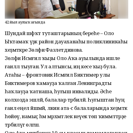
42 йыл һаулыҡ һағында
Шундай шәфҡәт туташтарының береһе – Оло
Ыҡтамаҡ үҙәк район дауаханаһы поликлиникаһы
хеҙмәткәре Зөлфиә Фазлетдинова.
Зөлфиә Исмәғил ҡыҙы Оло Аҡа ауылында ишле
ғаиләлә тыуған. Ул алтынсы, иң кесе ҡыҙ була.
Атаһы – фронтовик Исмәғил Биктимер улы
Биктимеров ҡамауҙа ҡалған Ленинградты
һаҡлауҙа ҡатнаша, һуғыш инвалиды. Әсәһе
колхозда эшләй, балалар тәрбиәләй. Һуғыштан һуң
ғаилә еңел йәшәмәй, ләкин ата-әсә балаларында хеҙмәткә
һөйөү, намыҫ һәм мәрхәмәтлек кеүек төп ҡиммәттәрҙе
тәрбиәләүгә өлгәшә.
Оло Аҡа мәктәбенең 10-сы класын тамамлағандан