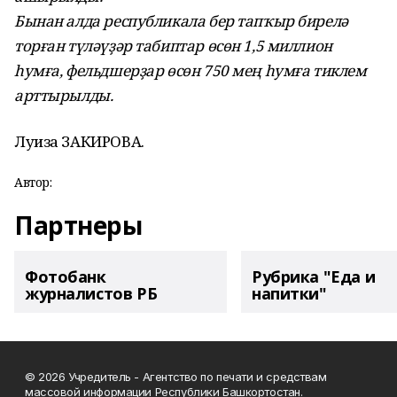
Бынан алда республикала бер тапҡыр бирелә
торған түләүҙәр табиптар өсөн 1,5 миллион
һумға, фельдшерҙар өсөн 750 мең һумға тиклем
арттырылды.
Луиза ЗАКИРОВА.
Автор:
Партнеры
Фотобанк
Рубрика "Еда и
журналистов РБ
напитки"
© 2026 Учредитель - Агентство по печати и средствам
массовой информации Республики Башкортостан.