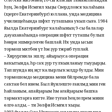
һуң, Зөлфиә Исмәғил ҡыҙы Свердловск ҡалаһына
(хәҙерге Екатеринбург) юллана, унда медицина
училищеһында шәфҡәт туташына уҡып сыға. 1984
йылда Екатеринбург ҡалаһының 9-сы балалар
дауаханаһында операция шәфҡәт туташы булып
һөнәри эшмәкәрлеген башлай. Нәҡ унда ысын
тормош мәктәбен үтә һәм ҙур тәжрибә туплай.
– Хирургияла эшләү, айырыуса операция
ваҡытында, һәр саҡ ҙур тулҡынланыу тыуҙырҙы.
Тап шунда иң иҫтә ҡалырлыҡ мәлдәр булды. Мин
тормошомдо медицина менән бәйләремде бала
саҡтан белә инем. Был йүнәлеште ғаиләмдә мин генә
һайланым, апайҙарым һәм ағайҙарым башҡа
тармаҡтарға китте. Ике туған һеңлеләрем минән
өлгө алды, – ти Зөлфиә Исмәғил ҡыҙы.
1993 йылда Оло Ыҡтамаҡ ауылына күсеп килә,