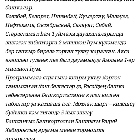
башҡалар.
Бәләбәй, Белорет, Ишембай, Күмертау, Мәләүез,
Нефтекама, Октябрьский, Салауат, Сибай,
Стәрлетамаҡ һәм Туймазы дауаханаларында
эшләгән табиптарға 2 миллион һум күләмендә
бер тапҡыр бирелә торған түләү ҡаралған. Аҡса
өлөшләп түләнә: ике йыл дауамында йылына 1-әр
миллион һум.
Программала яңы ғына юғары уҡыу йортон
тамамлаған йәш белгестәр ҙә, Рәсәйҙең башҡа
төбәктәренән Башҡортостанға күсеп килгән
табиптар ҙа ҡатнаша ала. Мотлаҡ шарт – килешеү
буйынса кәм тигәндә 5 йыл эшләү.
Башланғыс Башҡортостан Башлығы Радий
Хәбировтың ярҙамы менән тормошҡа
ашырылды.