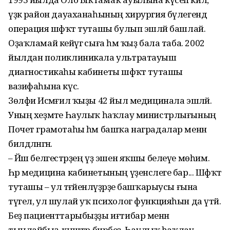
үҙәк район дауаханаһының хирургия бүлегендә
операция шәфҡәт туташы булып эшләй башлай.
Оҙаҡламай кейәүгә сыға һәм ҡыҙ бала таба. 2002
йылдан поликлиникала ультратауыш
диагностикаһы кабинеты шәфҡәт туташы
вазифаһына күсә.
Зөлфиә Исмәғил ҡыҙы 42 йыл медицинала эшләй.
Уның хеҙмәте Һаулыҡ һаҡлау министрлығының
Почет грамотаһы һәм башҡа наградалар менән
билдәләнгән.
– Йәш белгестәрҙең үҙ эшен яҡшы белеүе мөһим.
Һәр медицина кабинетының үҙенсәлеге бар... Шәфҡәт
туташы – ул тәғәйенләүҙәрҙе башҡарыусы ғына
түгел, ул шулай уҡ психолог функцияһын да үтәй.
Беҙ пациенттарыбыҙҙы иғтибар менән
тыңлайбыҙ, кәңәштәр бирәбеҙ. Һаулыҡ һаҡлау