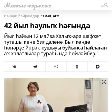
Мәсетле тормошо
Һөнәри байрамдар
13 МАЯ , 04:25
42 йыл һаулыҡ һағында
Йыл һайын 12 майҙа Халыҡ-ара шәфҡәт
туташы көнө билдәләнә. Был көндө
һөнәрҙе йөрәк ҡушыуы буйынса һайлаған
аҡ халатлылар тураһында һөйләйбеҙ.