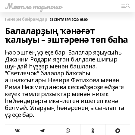
Мәсетле тормошо
Һөнәри байрамдар
28 СЕНТЯБРЯ 2020, 08:00
Балаларҙың ҡәнәғәт
ҡалыуы – эштәренә төп баһа
Һәр эштең үҙ еҫе бар. Балалар яҙыусыһы
Джанни Родари яҙған билдәле шиғыр
шундай һүҙҙәр менән башлана.
“Светлячок” балалар баҡсаһы
ашнаҡсылары Нәзирә Фәтихова менән
Рима Нәжметдинова кескәйҙәрҙе өйҙәге
кеүек тәмле ризыҡтар менән нисек
һөйөндөрөргә икәнлеген ишетеп кенә
белмәй. Уларҙың һөнәренең ысынлап та
үҙ еҫе бар.