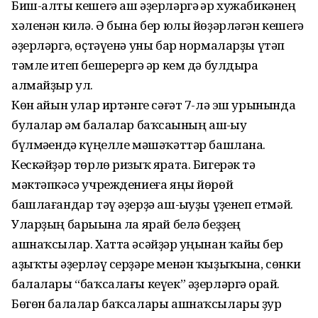
Биш-алты кешегә аш әҙерләргә һәр хужабикәнең
хәленән килә. Ә бына бер юлы йөҙәрләгән кешегә
әҙерләргә, өҫтәүенә уны бар нормаларҙы үтәп
тәмле итеп бешерергә һәр кем дә булдыра
алмайҙыр ул.
Көн һайын улар иртәнге сәғәт 7-лә эш урынында
булалар һәм балалар баҡсаһының аш-һыу
бүлмәһендә күңелле мәшәҡәттәр башлана.
Кескәйҙәр төрлө ризыҡ ярата. Бигерәк тә
мәктәпкәсә учреждениеға яңы йөрөй
башлағандар тәү әҙерҙә аш-һыуҙы үҙһенеп етмәй.
Уларҙың барыһына ла ярай белә беҙҙең
ашнаҡсылар. Хатта әсәйҙәр һуңынан ҡайһы бер
аҙыҡты әҙерләү серҙәре менән ҡыҙыҡһына, сөнки
балалары “баҡсалағы кеүек” әҙерләргә һорай.
Бөгөн балалар баҡсалары ашнаҡсылары ҙур