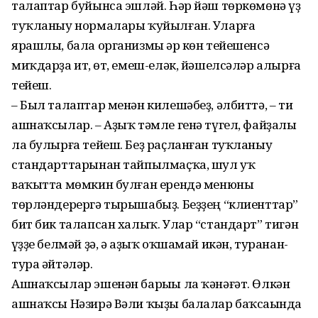
талаптар буйынса эшләй. Һәр йәш төркөмөнә үҙ
туҡланыу нормалары ҡуйылған. Уларға
ярашлы, бала организмы һәр көн тейешенсә
миҡдарҙа ит, һөт, емеш-еләк, йәшелсәләр алырға
тейеш.
– Был талаптар менән килешәбеҙ, әлбиттә, – ти
ашнаҡсылар. – Аҙыҡ тәмле генә түгел, файҙалы
ла булырға тейеш. Беҙ раҫланған туҡланыу
стандарттарынан тайпылмаҫҡа, шул уҡ
ваҡытта мөмкин булған ерендә менюны
төрләндерергә тырышабыҙ. Беҙҙең “клиенттар”
бит бик талапсан халыҡ. Улар “стандарт” тигән
һүҙҙе белмәй ҙә, ә аҙыҡ оҡшамай икән, туранан-
тура әйтәләр.
Ашнаҡсылар эшенән барыһы ла ҡәнәғәт. Өлкән
ашнаҡсы Нәзирә Вәли ҡыҙы балалар баҡсаһында