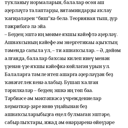
туҡланыу нормаларын, балалар өсөн аш
әҙерләүгә талаптарҙы, витаминдарҙы һаҡлау
ҡағиҙәләрен “биш”кә белә. Теориянан тыш, ҙур
тәжрибәгә лә эйә.
– Беҙҙең эштә иң мөһиме яҡшы кәйефтә әҙерләү.
Ашнаҡсының кәйефе һәм энергетикаһы аҙыҡтың
тәмендә сағыла ул, – ти ашнаҡсылар. – Ә, дөйөм
алғанда, балалар баҡсаһы килеп инеү менән
үҙенән-үҙе яҡшы кәйефкә көйләгән урын ул.
Балаларға тәмле итеп ашарға әҙерләүҙән беҙ
ҡәнәғәтлек кенә алабыҙ. Бушап ҡалған
тәрилкәләр – беҙҙең эшкә иң төп баһа.
Тәрбиәсе һәм мәктәпкәсә учреждениелар
хеҙмәткәр-ҙәре көнө уңайынан беҙ
ашнаҡсыларыбыҙға еңел булмаған эштәре,
сабырлыҡтары, ижад һәм һөнәрҙәренә һөйөүҙәре