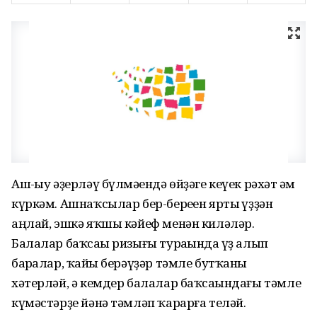
Аш-һыу әҙерләү бүлмәһендә өйҙәге кеүек рәхәт һәм
күркәм. Ашнаҡсылар бер-береһен ярты һүҙҙән
аңлай, эшкә яҡшы кәйеф менән киләләр.
Балалар баҡсаһы ризығы тураһында һүҙ алып
барһалар, ҡайһы берәүҙәр тәмле бутҡаны
хәтерләй, ә кемдер балалар баҡсаһындағы тәмле
күмәстәрҙе йәнә тәмләп ҡарарға теләй.