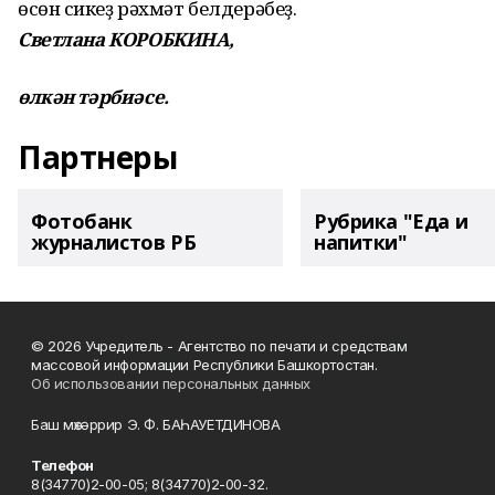
өсөн сикһеҙ рәхмәт белдерәбеҙ.
Светлана КОРОБКИНА,
өлкән тәрбиәсе.
Партнеры
Фотобанк
Рубрика "Еда и
журналистов РБ
напитки"
© 2026 Учредитель - Агентство по печати и средствам
массовой информации Республики Башкортостан.
Об использовании персональных данных
Баш мөхәррир Э. Ф. БАҺАУЕТДИНОВА
Телефон
8(34770)2-00-05; 8(34770)2-00-32.