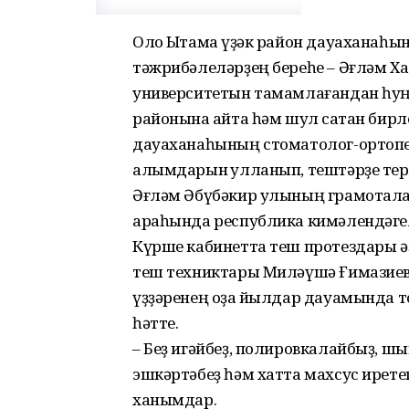
Оло Ыҡтамаҡ үҙәк район дауаханаһы
тәжрибәлеләрҙең береһе – Әғләм Ха
университетын тамамлағандан һуң 
районына ҡайта һәм шул саҡтан бир
дауаханаһының стоматолог-ортопе
алымдарын ҡулланып, тештәрҙе терг
Әғләм Әбүбәкир улының грамоталар
араһында республика кимәлендәгел
Күрше кабинетта теш протездары ә
теш техниктары Миләүшә Ғимазиева
үҙҙәренең оҙаҡ йылдар дауамында т
һәтте.
– Беҙ игәйбеҙ, полировкалайбыҙ, ш
эшкәртәбеҙ һәм хатта махсус ирете
ханымдар.