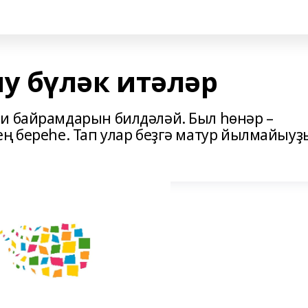
 бүләк итәләр
и байрамдарын билдәләй. Был һөнәр –
ең береһе. Тап улар беҙгә матур йылмайыуҙ