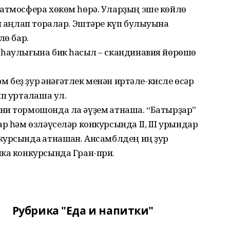
 атмосфера хөкөм һөрә. Уларҙың эше көйлө
ән аңлап торалар. Эштәре күп булыуына
лө бар.
 һаулығына бик һаҡсыл – скандинавия йөрөшө
әм беҙ ҙур ҡәнәғәтлек менән иртәле-кисле өсәр
п уртаҡлаша ул.
ни тормошонда ла әүҙем ҡатнаша. “Батырҙар”
р һәм өзләүселәр конкурсында II, III урындар
урсында ҡатнашҡан. Ансамблдең иң ҙур
ика конкурсында Гран-при.
Рубрика "Еда и напитки"