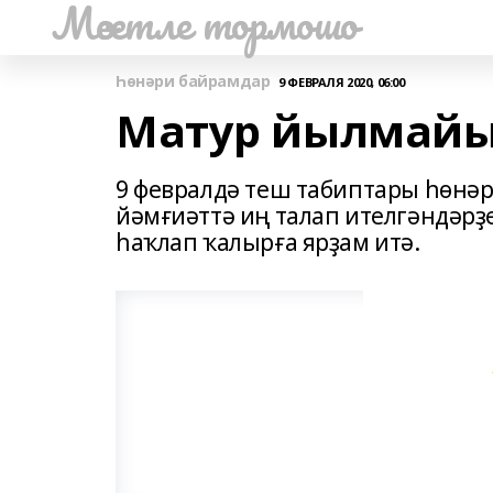
Мәсетле тормошо
Һөнәри байрамдар
9 ФЕВРАЛЯ 2020, 06:00
Матур йылмайыу
9 февралдә теш табиптары һөнәр
йәмғиәттә иң талап ителгәндәрҙ
һаҡлап ҡалырға ярҙам итә.