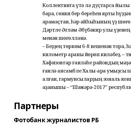
Коллективта үтә лә дуҫтарса йылы
бара, сөнки бер-береһен ярты һүҙҙ
ҡарамаҫтан, һәр ҡайһыһының үҙ шөғө
Дәртле Әғләм Әбүбәкир улы үҙенең
менән шөғөлләнә.
– Беҙҙең төркөм 6-8 кешенән тора, һ
километр араны йөрөп киләбеҙ, – ти
Хафизовтар ғаиләһе райондың мәҙә
ғаилә ансамбле Халыҡ-ара ҡумыҙсыла
алған, гармунсыларҙың зональ конк
ҡаҙанышы – “Шәжәрә-2017” республ
Партнеры
Фотобанк журналистов РБ