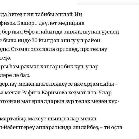
нда һигеҙ теш табибы эшләй. Иң
физов. Башҡорт дәүләт медицина
бер йыл Өфө ҡалаһында эшләй, шунан үҙенең
ле бына инде 30 йылдан ашыу ул район
ды. Стоматологияла ортопед, протезлау
еҙә.
ы һәм рәхмәт хаттары бик күп, улар
әре лә бар.
ҙерләү менән шөғөлләнеүсе ике ярҙамсыһы –
 менән Рафиға Кәримова хеҙмәт итә. Улар
отонған материалдарын ҙур теләк менән күр-
ымартабыҙ, махсус шыйыҡсалар менән
п-йәбештереү аппаратында эшләйбеҙ, – ти оҫта