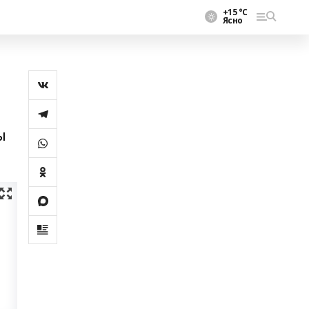
+15 °С
Ясно
ы