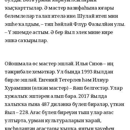
ҡыҫҡарттылар. Ә мастер вазифаһына юғары
белемлеләр талап ителә ине. Шулай итеп мин
эшһеҙ ҡалдым, – тип һөйләй Флүр Фазылйән улы.
– Үҙ эшемде астым. Ә бер йыл элек мине кире
эшкә саҡырҙылар.
Ойошмала өс мастер эшләй. Илья Сизов – иң
тәжрибәле хеҙмәткәр. Ул бында 1993 йылдан
бирле эшләй. Евгений Тетерлев һәм Илнур
Хурамшин (өлкән мастер) – йәш белгестәр. Улар
хужалыҡ эштәрен алып бара. 2017 йылда
халыҡҡа ғына 487 диләнкә бүлеп бирәләр, үткән
йыл – 228. Ағас бүлеп биреүҙән тыш улар ағас
ултырта, урман культураларын ҡарай,
көсһөҙләнгән ағастарҙы ҡырҡа, янғын хәүефен