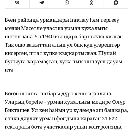
Беҙҙең районда урмандарҙы һаҡлау һәм тергеҙеү
менән Мәсетле участка урман хужалығы
шөғөлләнә. Ул 1940 йылдарҙа барлыҡҡа килгән.
Тик ошо ваҡыттан алып ул бик күп үҙгәрештәр
кисергән, штат күпкә ҡыҫҡартылған. Шулай
булыуға ҡарамаҫтан, хужалыҡ эшләүен дауам
итә.
Бөгөн штатта ни бары дүрт кеше иҫәпләнә.
Уларҙың береһе – урман хужалығы мөдире Флүр
Бикташев. Ул көн һайын ҙур күләмдә эш башҡара,
сөнки дәүләт урман фондына ҡараған 31 622
гектарҙағы бөтә участкалар уның контролендә.