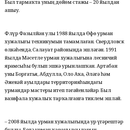
Был тармаҡта уның дөйөм стажы – 20 йылдан
ашыу.
Флүр Фазылйән улы 1988 йылда Өфө урман
хужалығы техникумын тамамлаған. Свердловск
өлкәһендә, Салауат районында эшләгән. 1991
йылда Мәсетле урман хужалығына лесничий
ярҙамсыһы булып эшкә урынлашҡан. Артабан
уны Борғатья, Абдулла, Оло Аҡа, Әләгәҙ һәм
Әжекәй ауылдары территорияһындағы
урмандар мастеры итеп тәғәйенләйҙәр. Был
вазифала хужалыҡ тарҡалғанға тиклем эшләй.
– 2008 йылда урман хужалығында ҙур үҙгәрештәр
булды. Бөтә урман ҡарауылсыларын