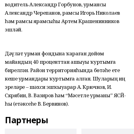
водитель Александр Горбунов, урмансы
Александр Черепанов, рамсы Игорь Николаев
һәм рамсы ярҙамсыһы Артем Крашенинников
эшләй.
Дәүләт урман фондына ҡараған дөйөм
майҙандың 40 проценттан ашыуы ҡуртымға
бирелгән. Район территорияһында бөтәһе ете
кеше урмандарҙы ҡуртымға алған. Шуларҙың иң
эреләре – шәхси эшҡыуарҙар А. Крючков, И.
Скрябин, В. Вазиров һәм “Мәсетле урманы” ЯСЙ-
һы (етәксеһе В. Бервинов).
Партнеры