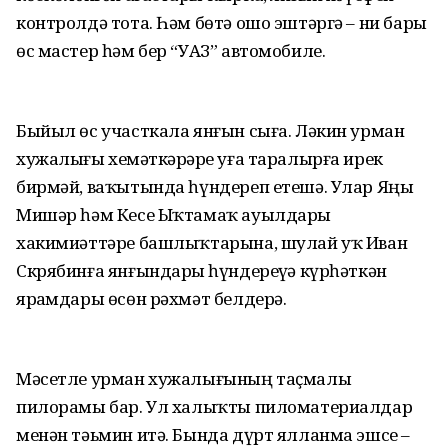
контролдә тота. Һәм бөтә ошо эштәргә – ни бары
өс мастер һәм бер “УАЗ” автомобиле.
Быйыл өс участкала янғын сыға. Ләкин урман
хужалығы хеҙмәткәрҙәре уға таралырға ирек
бирмәй, ваҡытында һүндереп етешә. Улар Яңы
Мишәр һәм Кесе Ыҡтамаҡ ауылдары
хакимиәттәре башлыҡтарына, шулай уҡ Иван
Скрябинға янғындарҙы һүндереүҙә күрһәткән
ярҙамдары өсөн рәхмәт белдерә.
Мәсетле урман хужалығының таҫмалы
пилорамы бар. Ул халыҡты пиломатериалдар
менән тәьмин итә. Бында дүрт ялланма эшсе –