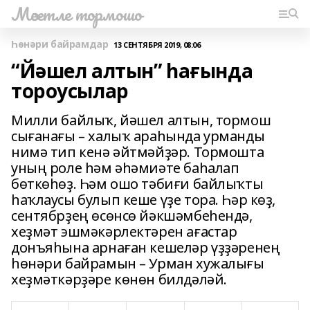
Мәсетле тормошо
Һөнәри байрамдар
13 СЕНТЯБРЯ 2019, 08:06
“Йәшел алтын” һағында
тороусылар
Милли байлыҡ, йәшел алтын, тормош
сығанағы – халыҡ араһында урманды
нимә тип кенә әйтмәйҙәр. Тормошта
уның роле һәм әһәмиәте баһалап
бөткөһөҙ. Һәм ошо тәбиғи байлыҡты
һаҡлаусы булып кеше үҙе тора. Һәр көҙ,
сентябрҙең өсөнсө йәкшәмбеһендә,
хеҙмәт эшмәкәрлектәрен ағастар
донъяһына арнаған кешеләр үҙҙәренең
һөнәри байрамын – Урман хужалығы
хеҙмәткәрҙәре көнөн билдәләй.