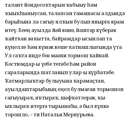
талант йондоҙсоҡтарын ҡабыҙыу һәм
ҡыҙыҡһыныусан, талапсан тамашасы алдында
барыһына ла сағыу ялҡын булып янырға ярҙам
итеү. Беҙҙең ауылда йәй көнө, йәштәр күберәк
ҡайтҡан ваҡытта, байрамдар ысынлап та
күңелле һәм күмәк кеше ҡатнашлығында үтә.
Ул саҡта инде беҙҙә мәҙәни тормош ҡайнай.
Костюмдар-ҙы үҙебеҙ тегәбеҙ һәм район
сараларында шатланып улар-ҙы күрһәтәбеҙ.
Ҡатмарлыҡтар булыуына ҡарамаҫтан,
ауылдаштарыбыҙҙың еңел булмаған тормошон
сағыуыраҡ, яҡтыраҡ, шәфҡәтлерәк, ҡы-
ҙыҡлыраҡ итергә тырышабыҙ, ә был күпкә
торошло, – ти Наталья Меркурьева.