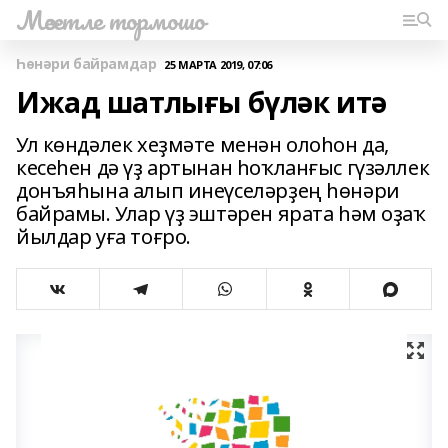
Мәсетле тормошо
Һөнәри байрамдар
25 МАРТА 2019, 07:06
Ижад шатлығы бүләк итә
Ул көндәлек хеҙмәте менән олоһон да,
кесеһен дә үҙ артынан һоҡланғыс гүзәллек
донъяһына алып инеүселәрҙең һөнәри
байрамы. Улар үҙ эштәрен ярата һәм оҙаҡ
йылдар уға тоғро.