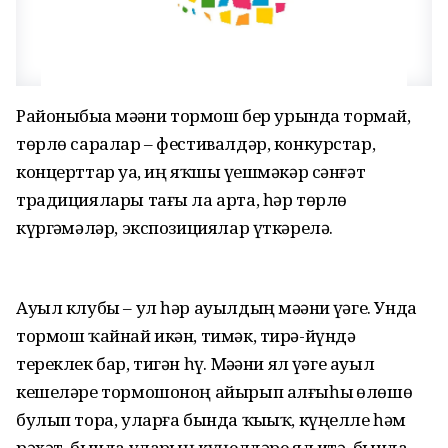
Районыбыҙҙа мәҙәни тормош бер урында тормай,
төрлө саралар – фестивалдәр, конкурстар,
концерттар уҙа, иң яҡшы үҙешмәкәр сәнғәт
традициялары тағы ла арта, һәр төрлө
күргәҙмәләр, экспозициялар үткәрелә.
Ауыл клубы – ул һәр ауылдың мәҙәни үҙәге. Унда
тормош ҡайнай икән, тимәк, тирә-йүндә
тереклек бар, тигән һүҙ. Мәҙәни ял үҙәге ауыл
кешеләре тормошоноң айырып алғыһыҙ өлөшө
булып тора, уларға бында ҡыҙыҡ, күңелле һәм
рәхәт, бында уларҙың күңелдәре ял итә, бында