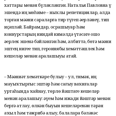
хаттары менән бүләкләнгән. Наталья Павловна үҙ
эшендә иң мөһиме – ныҡлы репетициялар, алда
торған мәҙәни сараларға тир түгеп әҙерләнеү, тип
иҫәпләй. Байрамдар, осрашыуҙар һәм
конкурстарҙың ниндәй кимәлдә үтәсәге ошо
әҙерлек эшенә бәйләнгән һәм, әлбиттә, бөтә мәҙәни
эштең нигеҙе тип, героинябыҙ хеҙмәттәшлек һәм
кешеләр менән аралашыуҙы атай.
– Мәҙәниәт хеҙмәткәре булыу – ул, тимәк, иң
мауыҡтырғыс эштәр һәм сағыу ваҡиғалар
уртаһында ҡайнау, төрлө йәштәге кешеләр
менән аралашыу: әүҙем һәм ижади йәштәр менән
бергә атлау, өлкән быуын кешеләренән тәрән
аҡыл һәм тәжрибә алыу, балаларҙа бәләкәс