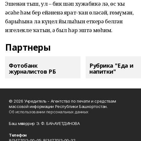
Эшенән тыш, ул – бик шәп хужабикә лә, өс ҡыҙ
әсәһе һәм бер ейәненә ярат-ҡан өләсәй, ғөмүмән,
барыһына ла күңел йылыһын еткерә белгән
изгелекле ҡатын, ә был һәр эштә мөһим.
Партнеры
Фотобанк
Рубрика "Еда и
журналистов РБ
напитки"
© 2026 Учредитель - Агентство по печати и средствам
массовой информации Республики Башкортостан.
Об использовании персональных данных
Баш мөхәррир Э. Ф. БАҺАУЕТДИНОВА
Телефон
8(34770)2-00-05; 8(34770)2-00-32.