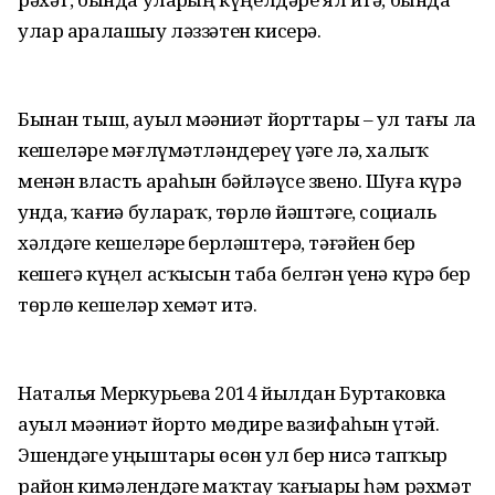
улар аралашыу ләззәтен кисерә.
Бынан тыш, ауыл мәҙәниәт йорттары – ул тағы ла
кешеләрҙе мәғлүмәтләндереү үҙәге лә, халыҡ
менән власть араһын бәйләүсе звено. Шуға күрә
унда, ҡағиҙә булараҡ, төрлө йәштәге, социаль
хәлдәге кешеләрҙе берләштерә, тәғәйен бер
кешегә күңел асҡысын таба белгән үҙенә күрә бер
төрлө кешеләр хеҙмәт итә.
Наталья Меркурьева 2014 йылдан Буртаковка
ауыл мәҙәниәт йорто мөдире вазифаһын үтәй.
Эшендәге уңыштары өсөн ул бер нисә тапҡыр
район кимәлендәге маҡтау ҡағыҙҙары һәм рәхмәт