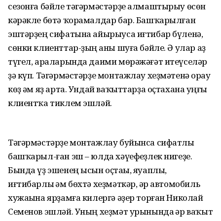
сезонға бәйле тәгәрмәстәрҙе алмаштырыу өсөн
кәрәкле бөтә ҡорамалдар бар. Башҡарылған
эштәрҙең сифатына айырыуса иғтибар бүленә,
сөнки клиенттар-ҙың һаны шуға бәйле. Ә улар аҙ
түгел, араларында даими мөрәжәғәт итеүселәр
ҙә күп. Тәгәрмәстәрҙе монтажлау хеҙмәтенә һорау
көҙ һәм яҙ арта. Ундай ваҡыттарҙа оҫтахана һуңғы
клиентҡа тиклем эшләй.
Тәгәрмәстәрҙе монтажлау буйынса сифатлы
башҡарыл-ған эш – юлда хәүефһеҙлек нигеҙе.
Бында үҙ эшенең ысын оҫтаһы, яуаплы,
иғтибарлы һәм бөхтә хеҙмәткәр, һәр автомобиль
хужаһына ярҙамға килергә әҙер торған Николай
Семенов эшләй. Уның хеҙмәт урынында һәр ваҡыт