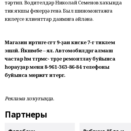
тәртип. Водителдәр Николай Семенов хаҡында
тик яҡшы фекерҙә генә. Был шиномонтажға
килеүсе клиенттар даимиға әйләнә.
Магазин иртәнге сәғәт 9-ҙан киске 7-гә тиклем
эшләй. Йәкшәмбе – ял. Автомобилдәргә алмаш
частар һәм тәгәрмәс- тәрҙе ремонтлау буйынса
һорауҙар менән 8-961-363-86-84 телефоны
буйынса мөрәжәғәт итергә.
Реклама хоҡуғында.
Партнеры