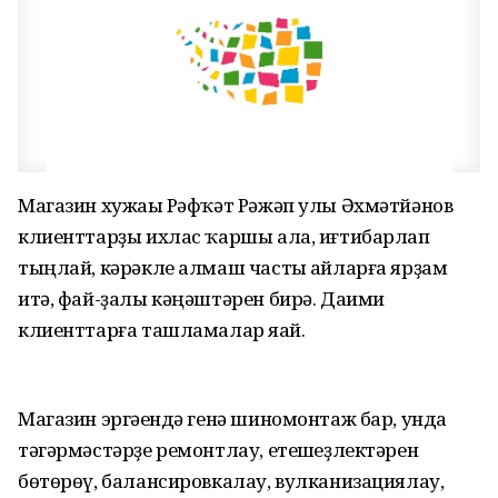
Магазин хужаһы Рәфҡәт Рәжәп улы Әхмәтйәнов
клиенттарҙы ихлас ҡаршы ала, иғтибарлап
тыңлай, кәрәкле алмаш часты һайларға ярҙам
итә, фай-ҙалы кәңәштәрен бирә. Даими
клиенттарға ташламалар яһай.
Магазин эргәһендә генә шиномонтаж бар, унда
тәгәрмәстәрҙе ремонтлау, етешһеҙлектәрен
бөтөрөү, балансировкалау, вулканизациялау,