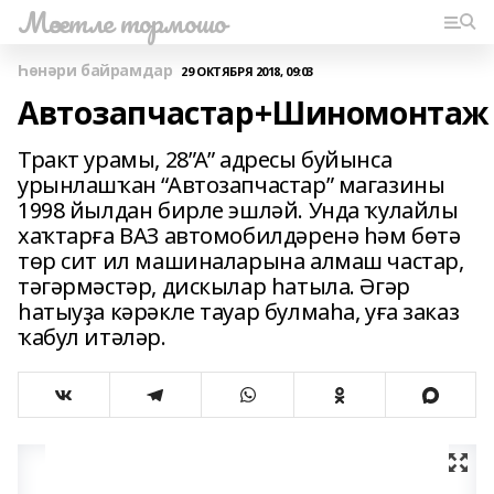
Мәсетле тормошо
Һөнәри байрамдар
29 ОКТЯБРЯ 2018, 09:03
Автозапчастар+Шиномонтаж
Тракт урамы, 28”А” адресы буйынса
урынлашҡан “Автозапчастар” магазины
1998 йылдан бирле эшләй. Унда ҡулайлы
хаҡтарға ВАЗ автомобилдәренә һәм бөтә
төр сит ил машиналарына алмаш частар,
тәгәрмәстәр, дискылар һатыла. Әгәр
һатыуҙа кәрәкле тауар булмаһа, уға заказ
ҡабул итәләр.