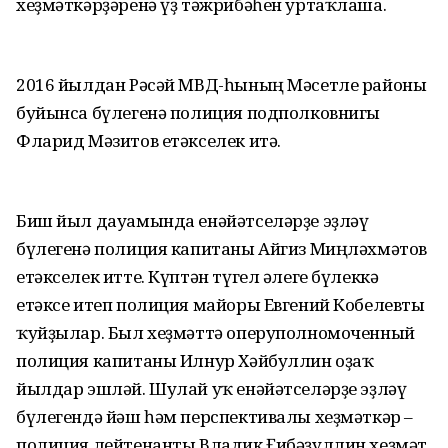
хеҙмәткәрҙәренә үҙ тәжрибәһен уртаҡлаша.
2016 йылдан Рәсәй МВД-һының Мәсетле районы
буйынса бүлегенә полиция подполковнигы
Фларид Мәзитов етәкселек итә.
Биш йыл дауамында енәйәтселәрҙе эҙләү
бүлегенә полиция капитаны Айгиз Миңләхмәтов
етәкселек итте. Күптән түгел әлеге бүлеккә
етәксе итеп полиция майоры Евгений Кобелевты
ҡуйҙылар. Был хеҙмәттә оперуполномоченный
полиция капитаны Илнур Хәйбуллин оҙаҡ
йылдар эшләй. Шулай уҡ енәйәтселәрҙе эҙләү
бүлегендә йәш һәм перспективалы хеҙмәткәр –
полиция лейтенанты Владик Ғибәҙуллин хеҙмәт