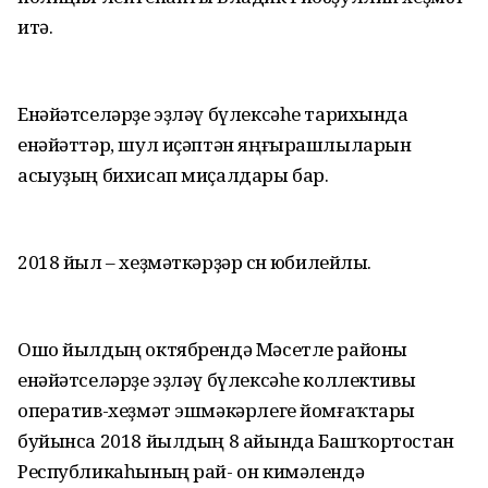
итә.
Енәйәтселәрҙе эҙләү бүлексәһе тарихында
енәйәттәр, шул иҫәптән яңғырашлыларын
асыуҙың бихисап миҫалдары бар.
2018 йыл – хеҙмәткәрҙәр өсөн юбилейлы.
Ошо йылдың октябрендә Мәсетле районы
енәйәтселәрҙе эҙләү бүлексәһе коллективы
оператив-хеҙмәт эшмәкәрлеге йомғаҡтары
буйынса 2018 йылдың 8 айында Башҡортостан
Республикаһының рай- он кимәлендә