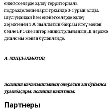
енәйәтселәрҙе эҙләү территориаль
подразделениелары төркөмөндә 3-сө урын алды.
Шул уңайҙан һәм енәйәтселәрҙе эҙләү
хеҙмәтенең 100 йыллығын байрам итеү менән
бәйле БР Эске эштәр министрлығының III дәрәжә
дипломы менән бүләкләнде.
А. МИҢЛӘХМӘТОВ,
полиция начальнигының оператив эш буйынса
урынбаҫары, полиция капитаны.
Партнеры