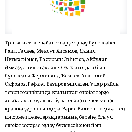
Төрлө ваҡытта енәйәтселәрҙе эҙләү бүлексәһен
Раил Ғәләев, Мәҡсүт Хисамов, Данил
Ниғмәтйәнов, Валерьян Заһитов, Айбулат
Әхмәҙуллин етәкләне. Оҙаҡ йылдар был
бүлексәлә Фердинанд Ҡазыев, Анатолий
Сафонов, Рәфҡәт Вәзиров эшләгән. Улар район
территорияһында ҡылынған енәйәттәрҙе
асыҡлау өсөн яуаплы була, енәйәтселек менән
көрәшкә ҙур өлөш индерә. Вәрис Вәлиев – хеҙмәттең
иң хөрмәтле ветерандарының береһе, бөгөн ул
енәйәтселәрҙе эҙләү бүлексәһенең йәш