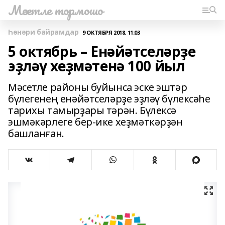
Мәсетле тормошо
Һөнәри байрамдар
9 ОКТЯБРЯ 2018, 11:03
5 октябрь – Енәйәтселәрҙе
эҙләү хеҙмәтенә 100 йыл
Мәсетле районы буйынса эске эштәр
бүлегенең енәйәтселәрҙе эҙләү бүлексәһе
тарихы тамырҙары тәрән. Бүлексә
эшмәкәрлеге бер-ике хеҙмәткәрҙән
башланған.