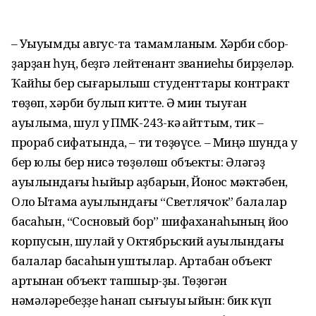
– Уҡыуымды авгус-та тамамланым. Хәрби сбор-
ҙарҙан һуң, беҙгә лейтенант званиеһы бирҙеләр.
Ҡайһы бер сығарылыш студенттары контракт
төҙөп, хәрби булып китте. Ә мин тыуған
ауылыма, шул уҡ ПМК-243-кә ҡайттым, тик –
прораб сифатында, – ти төҙөүсе. – Миңә шунда уҡ
бер юлы бер нисә төҙөлөш объекты: Әләгәҙ
ауылындағы һыйыр аҙбарын, Йонос мәктәбен,
Оло Ыҡтамаҡ ауылындағы “Светлячок” балалар
баҡсаһын, “Сосновый бор” шифаханаһының йоҡо
корпусын, шулай уҡ Октябрьский ауылындағы
балалар баҡсаһын ҡуштылар. Артабан объект
артынан объект тапшыр-ҙыҡ. Төҙөгән
нәмәләребеҙҙе һанап сығыуы ҡыйын: бик күп