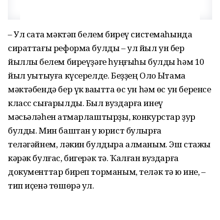
– Ул саҡта мәктәп белем биреү системаһында
сираттағы реформа булды – ул йыл ун бер
йыллыҡ белем биреүҙәге һуңғыһы булды һәм 10
йыл уҡытыуға күсерелде. Беҙҙең Оло Ыҡтамаҡ
мәктәбендә бер үк ваҡытта өс ун һәм өс ун беренсе
класс сығарылды. Был вуздарға инеү
мәсьәләһен ҡатмарлаштырҙы, конкурстар ҙур
булды. Мин баштан уҡ юрист булырға
теләгәйнем, ләкин булдыра алманым. Эш стажы
кәрәк булғас, бигерәк тә. Ҡалған вуздарға
документтар биреп торманым, теләк тә юҡ ине, –
тип иҫенә төшөрә ул.