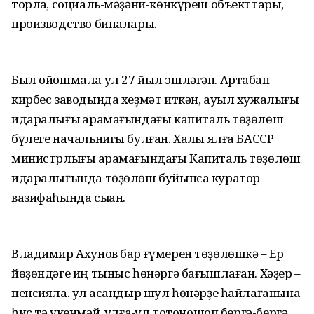
торлаҡ, социаль-мәҙәни-көнкүреш объекттары,
производство биналары.
Был ойошмала ул 27 йыл эшләгән. Артабан
кирбес заводында хеҙмәт иткән, ауыл хужалығы
идаралығы ҡарамағындағы капиталь төҙөлөш
бүлеге начальнигы булған. Хаҡлы ялға БАССР
министрлығы ҡарамағындағы Капиталь төҙөлөш
идаралығында төҙөлөш буйынса куратор
вазифаһында сыҡҡан.
Владимир Ахунов бар ғүмерен төҙөлөшкә – Ер
йөҙөндәге иң тыныс һөнәргә бағышлаған. Хәҙер –
пенсияла. ул ҡасандыр шул һөнәрҙе һайлағанына
һис тә үкенмәй, ҡулға-ҡул тотоношоп бергә-бергә