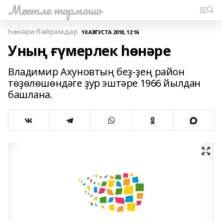
Мәсетле тормошо
Һөнәри байрамдар
10 АВГУСТА 2018, 12:16
Уның ғүмерлек һөнәре
Владимир Ахуновтың беҙ-ҙең район
төҙөлөшөндәге ҙур эштәре 1966 йылдан
башлана.