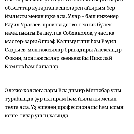
объекттар күтәргән кешеләрен айырым бер
йылылыҡ менән иҫкә ала. Улар – баш инженер
Рәүил Уразаев, производство-техник бүлек
начальнигы Вәлиулла Собханҡолов, участка
мастер-ҙары Әшрәф Кәлимуллин һәм Рәүил
Саҙрыев, монтажсылар бригадиры Александр
Фокин, монтажсылар звеньевойы Николай
Комлев һәм башҡалар.
Элекке коллегалары Владимир Мөғтәбәр улы
тураһында ҙур ихтирам һәм йылылыҡ менән
телгә ала. Үҙ эшенең профессионалы һәм ысын
кеше, тиҙәр уның хаҡында.