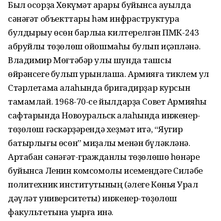
Был осорҙа Хөкүмәт ҡарары буйынса ауылда
сәнәғәт объекттары һәм инфраструктура
булдырыу өсөн барлыҡҡа килтерелгән ПМК-243
абруйлы төҙөлөш ойошмаһы булып иҫәпләнә.
Владимир Мөғтәбәр улы шунда ташсы
өйрәнсеге булып урынлаша. Армияға тиклем ул
Стәрлетамаҡ ҡалаһында бригадирҙар курсын
тамамлай. 1968-70-се йылдарҙа Совет Армияһы
сафтарында Новоуральск ҡалаһында инженер-
төҙөлөш ғәскәрҙәрендә хеҙмәт итә, “Яугир
батырлығы өсөн” миҙалы менән бүләкләнә.
Артабан сәнәғәт-гражданлыҡ төҙөлөшө һөнәре
буйынса Ленин комсомолы исемендәге Силәбе
политехник институтының (әлеге Көньяҡ Урал
дәүләт университеты) инженер-төҙөлөш
факультетына уҡырға инә.