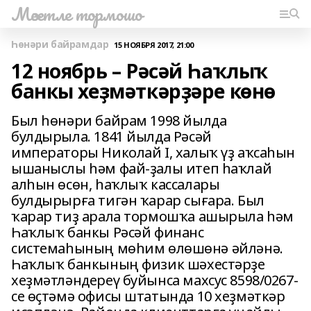
Мәсетле тормошо
Һөнәри байрамдар
15 НОЯБРЯ 2017, 21:00
12 ноябрь – Рәсәй Һаҡлыҡ
банкы хеҙмәткәрҙәре көнө
Был һөнәри байрам 1998 йылда
булдырыла. 1841 йылда Рәсәй
императоры Николай I, халыҡ үҙ аҡсаһын
ышаныслы һәм фай-ҙалы итеп һаҡлай
алһын өсөн, һаҡлыҡ кассалары
булдырырға тигән ҡарар сығара. Был
ҡарар тиҙ арала тормошҡа ашырыла һәм
Һаҡлыҡ банкы Рәсәй финанс
системаһының мөһим өлөшөнә әйләнә.
Һаҡлыҡ банкының физик шәхестәрҙе
хеҙмәтләндереү буйынса махсус 8598/0267-
се өҫтәмә офисы штатында 10 хеҙмәткәр