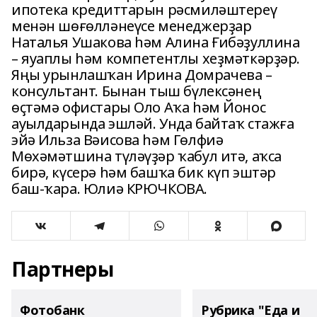
ипотека кредиттарын рәсмиләштереү
менән шөғөлләнеүсе менеджерҙар
Наталья Ушакова һәм Алина Ғибәҙуллина
– яуаплы һәм компетентлы хеҙмәткәрҙәр.
Яңы урынлашҡан Ирина Домрачева –
консультант. Бынан тыш бүлексәнең
өҫтәмә офистары Оло Аҡа һәм Йонос
ауылдарында эшләй. Унда байтаҡ стажға
эйә Ильза Вәисова һәм Гөлфиә
Мөхәмәтшина түләүҙәр ҡабул итә, аҡса
бирә, күсерә һәм башҡа бик күп эштәр
баш-ҡара. Юлиә КРЮЧКОВА.
Партнеры
Фотобанк
Рубрика "Еда и