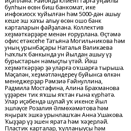
иҫәпләнә. Районда клиенттарға уңайлы
булһын өсөн биш банкомат, ике
инфокиоск ҡуйылған һәм 5000-дән ашыу
кеше эш хаҡы алыу өсөн ошо банк
карталарын файҙалана. Коллектив
хеҙмәткәрҙәре менән ғорурлана. Өҫтәмә
офис етәксеһе Татьяна Могильникова һәм
уның урынбаҫары Наталья Вәликаева
Һаҡлыҡ банкында ун йылдан ашыу үҙ
бурыстарын намыҫлы үтәй. Йәш
хеҙмәткәрҙәр ҙә уларға оҡшарға тырыша.
Мәҫәлән, хеҙмәтләндереү буйынса өлкән
менеджерҙар Рәмзиә Ғәйнуллина,
Радмила Мостафина, Алина Брахманова
үҙҙәрен тик яҡшы яҡтан ғына күрһәтә.
Улар иҫәбендә шулай уҡ икенсе йыл
эшләүсе Розалия Әлмөхәмәтова һәм
яңыраҡ эшкә урынлашҡан Анна Ушакова.
Ҡыҙҙар үҙ эшен ярата һәм ҡәҙерләй.
Пластик карталар, ҡулланыусы һәм